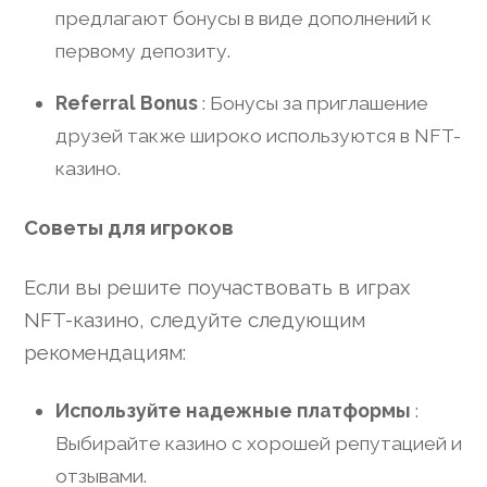
предлагают бонусы в виде дополнений к
первому депозиту.
Referral Bonus
: Бонусы за приглашение
друзей также широко используются в NFT-
казино.
Советы для игроков
Если вы решите поучаствовать в играх
NFT-казино, следуйте следующим
рекомендациям:
Используйте надежные платформы
:
Выбирайте казино с хорошей репутацией и
отзывами.