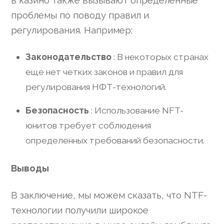
проблемы по поводу правил и
регулирования. Например:
Законодательство
: В некоторых странах
еще нет четких законов и правил для
регулирования НФТ-технологий.
Безопасность
: Использование NFT-
юнитов требует соблюдения
определенных требований безопасности.
Выводы
В заключение, мы можем сказать, что NTF-
технологии получили широкое