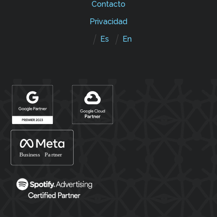
Contacto
Privacidad
Es
En