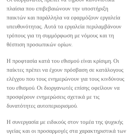
πλαίσια που επιβεβαιώνουν την υποστήριξη
παικτών και παράλληλα να εφαρμόζουν εργαλεία
υπευθυνότητας. Αυτά τα εργαλεία περιλαμβάνουν
τρόπους για τη συμμόρφωση με νόμους και τη
θέσπιση προσωπικών ορίων.
Η προφτασία κατά του εθισμού είναι κρίσιμη. Οι
παίκτες πρέπει να έχουν πρόσβαση σε κατάλογους
ελέγχου που τους ενημερώνουν για τους κινδύνους
του εθισμού. Οι διοργανωτές επίσης οφείλουν να
προσφέρουν ενημερώσεις σχετικά με τις
δυνατότητες αυτοπεριορισμού.
Η συνεργασία με ειδικούς στον τομέα της ψυχικής
υγείας και οι προσαρμογές στα χαρακτηριστικά των