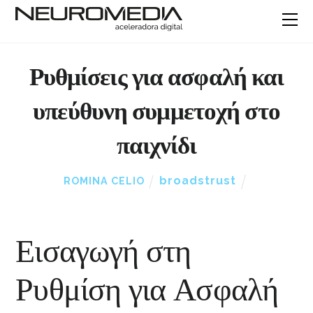
Ρυθμίσεις για ασφαλή και
υπεύθυνη συμμετοχή στο
παιχνίδι
broadstrust
ROMINA CELIO
Εισαγωγή στη
Ρυθμίση για Ασφαλή