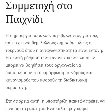
Συμμετοχή στο
Παιχνίδι
Η δημιουργία ασφαλούς περιβάλλοντος για τους
παίκτες είναι θεμελιώδους σημασίας, ιδίως σε
τουρνουά όπου η ανταγωνιστικότητα είναι έντονη.
Η σωστή ρύθμιση των κανονιστικών πλαισίων
μπορεί να βοηθήσει τους οργανωτές να
διασφαλίσουν τη συμμόρφωση με νόμους και
κανονισμούς που αφορούν τη διαδικτυακή
συμμετοχή.
Στην πορεία αυτή, η υποστήριξη παικτών πρέπει να
είναι προτεραιότητα. Ένα καλό πρόγραμμα