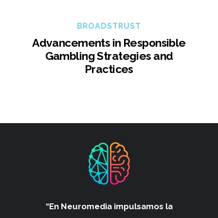
BROADSTRUST
Advancements in Responsible
Gambling Strategies and
Practices
“En Neuromedia impulsamos
la