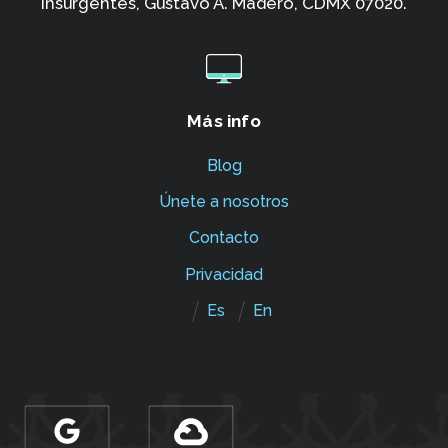
Insurgentes,
Gustavo A. Madero, CDMX 07020.
Más info
Blog
Únete a nosotros
Contacto
Privacidad
Es
En