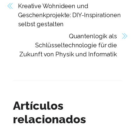
Kreative Wohnideen und
Geschenkprojekte: DIY-Inspirationen
selbst gestalten
Quantenlogik als
Schlüsseltechnologie für die
Zukunft von Physik und Informatik
Artículos
relacionados