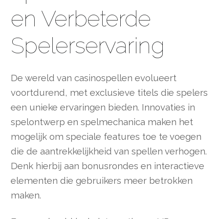
en Verbeterde
Spelerservaring
De wereld van casinospellen evolueert
voortdurend, met exclusieve titels die spelers
een unieke ervaringen bieden. Innovaties in
spelontwerp en spelmechanica maken het
mogelijk om speciale features toe te voegen
die de aantrekkelijkheid van spellen verhogen.
Denk hierbij aan bonusrondes en interactieve
elementen die gebruikers meer betrokken
maken.