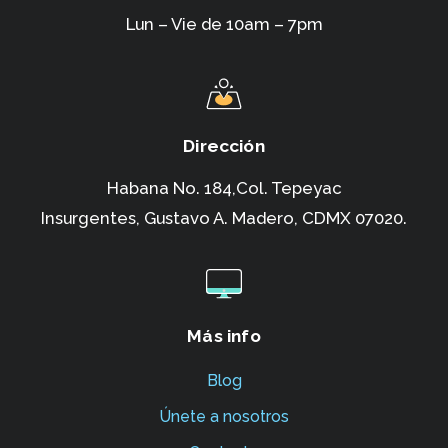
Lun – Vie de 10am – 7pm
Dirección
Habana No. 184,Col. Tepeyac
Insurgentes,
Gustavo A. Madero, CDMX 07020.
Más info
Blog
Únete a nosotros