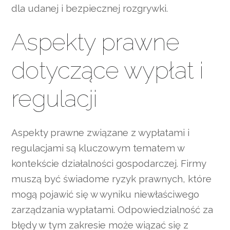
dla udanej i bezpiecznej rozgrywki.
Aspekty prawne
dotyczące wypłat i
regulacji
Aspekty prawne związane z wypłatami i
regulacjami są kluczowym tematem w
kontekście działalności gospodarczej. Firmy
muszą być świadome ryzyk prawnych, które
mogą pojawić się w wyniku niewłaściwego
zarządzania wypłatami. Odpowiedzialność za
błędy w tym zakresie może wiązać się z