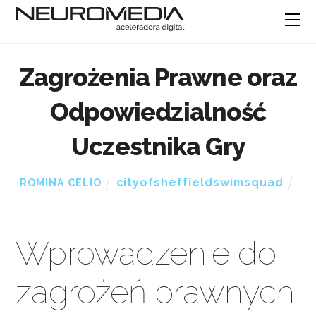
Zagrożenia Prawne oraz
Odpowiedzialność
Uczestnika Gry
cityofsheffieldswimsquad
ROMINA CELIO
Wprowadzenie do
zagrożeń prawnych