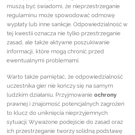
muszą być świadomi, że nieprzestrzeganie
regulaminu może spowodować odmowę
wypłaty lub inne sankcje. Odpowiedzialność w
tej kwestii oznacza nie tylko przestrzeganie
zasad, ale także aktywne poszukiwanie
informacji, które mogą chronić przed
ewentualnymi problemami.
Warto także pamiętać, że odpowiedzialność
uczestnika gier nie kończy się na samym
ludzkim działaniu. Przyjmowanie
ochrony
prawnej i znajomość potencjalnych zagrożeń
to klucz do uniknięcia nieprzyjemnych
sytuacji. Wyważone podejście do zasad oraz
ich przestrzeganie tworzy solidną podstawę