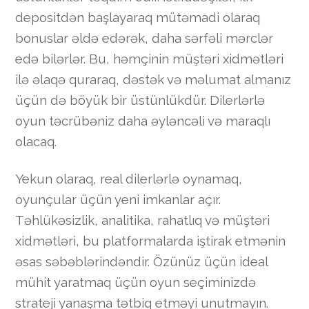
depositdən başlayaraq mütəmadi olaraq
bonuslar əldə edərək, daha sərfəli mərclər
edə bilərlər. Bu, həmçinin müştəri xidmətləri
ilə əlaqə quraraq, dəstək və məlumat almanız
üçün də böyük bir üstünlükdür. Dilerlərlə
oyun təcrübəniz daha əyləncəli və maraqlı
olacaq.
Yekun olaraq, real dilerlərlə oynamaq,
oyunçular üçün yeni imkanlar açır.
Təhlükəsizlik, analitika, rahatlıq və müştəri
xidmətləri, bu platformalarda iştirak etmənin
əsas səbəblərindəndir. Özünüz üçün ideal
mühit yaratmaq üçün oyun seçiminizdə
strateji yanaşma tətbiq etməyi unutmayın.