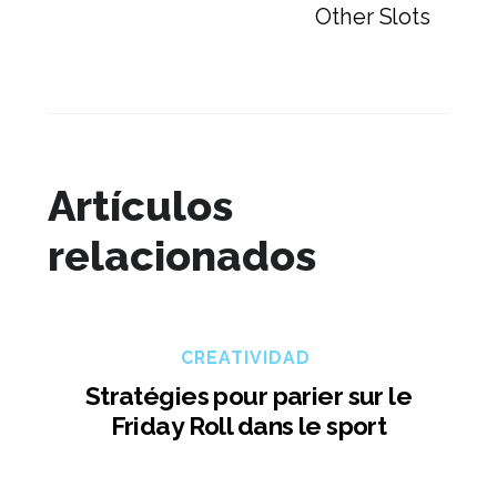
Other Slots
Artículos
relacionados
CREATIVIDAD
Stratégies pour parier sur le
Friday Roll dans le sport