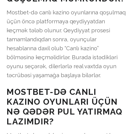
Mostbet-də canlı kazino oyunlarına qoşulmaq
üçün öncə platformaya qeydiyyatdan
keçmək tələb olunur. Qeydiyyat prosesi
tamamlandıqdan sonra, oyunçular
hesablarına daxil olub “Canlı kazino”
bölməsinə keçməlidirlər. Burada istədikləri
oyunu seçərək, dilerlərlə real vaxtda oyun
təcrübəsi yaşamağa başlaya bilərlər.
MOSTBET-DƏ CANLI
KAZINO OYUNLARI ÜÇÜN
NƏ QƏDƏR PUL YATIRMAQ
LAZIMDIR?