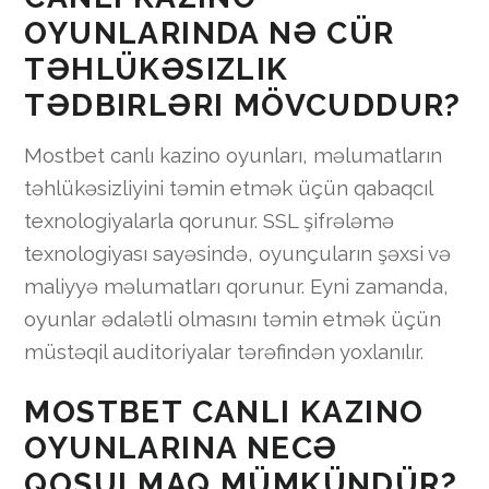
OYUNLARINDA NƏ CÜR
TƏHLÜKƏSIZLIK
TƏDBIRLƏRI MÖVCUDDUR?
Mostbet canlı kazino oyunları, məlumatların
təhlükəsizliyini təmin etmək üçün qabaqcıl
texnologiyalarla qorunur. SSL şifrələmə
texnologiyası sayəsində, oyunçuların şəxsi və
maliyyə məlumatları qorunur. Eyni zamanda,
oyunlar ədalətli olmasını təmin etmək üçün
müstəqil auditoriyalar tərəfindən yoxlanılır.
MOSTBET CANLI KAZINO
OYUNLARINA NECƏ
QOŞULMAQ MÜMKÜNDÜR?