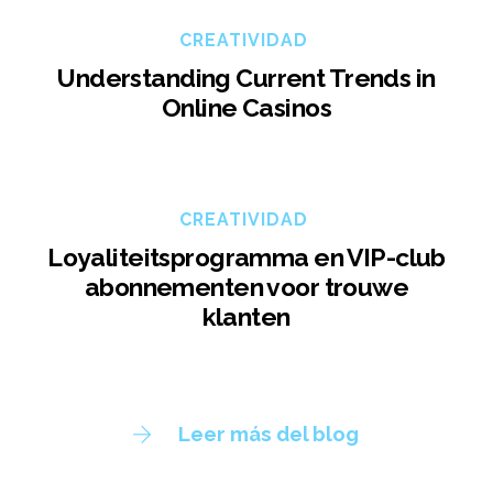
CREATIVIDAD
Understanding Current Trends in
Online Casinos
CREATIVIDAD
Loyaliteitsprogramma en VIP-club
abonnementen voor trouwe
klanten
Leer más del blog