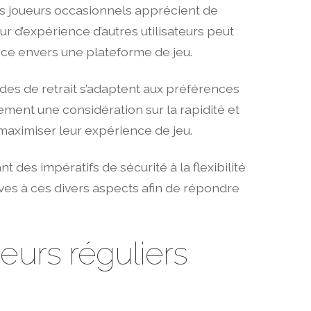
Les joueurs occasionnels apprécient de
d’expérience d’autres utilisateurs peut
nce envers une plateforme de jeu.
odes de retrait s’adaptent aux préférences
lement une considération sur la rapidité et
 maximiser leur expérience de jeu.
t des impératifs de sécurité à la flexibilité
ives à ces divers aspects afin de répondre
ueurs réguliers