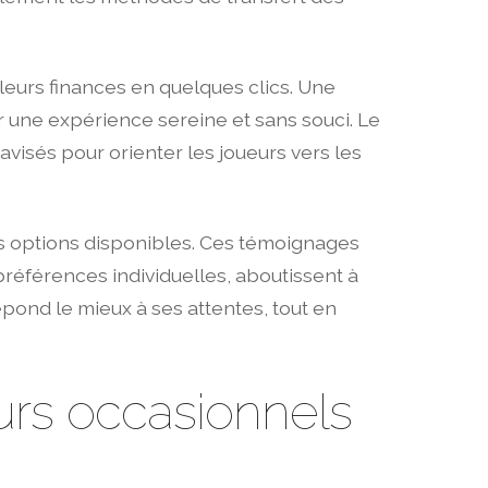
 leurs finances en quelques clics. Une
r une expérience sereine et sans souci. Le
avisés pour orienter les joueurs vers les
des options disponibles. Ces témoignages
références individuelles, aboutissent à
pond le mieux à ses attentes, tout en
eurs occasionnels