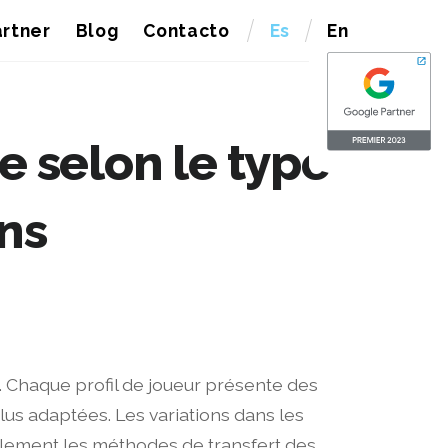
rtner
Blog
Contacto
Es
En
e selon le type
ins
e. Chaque profil de joueur présente des
lus adaptées. Les variations dans les
alement les méthodes de transfert des