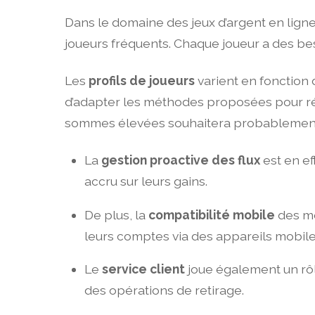
Dans le domaine des jeux d’argent en lign
joueurs fréquents. Chaque joueur a des bes
Les
profils de joueurs
varient en fonction 
d’adapter les méthodes proposées pour ré
sommes élevées souhaitera probablement
La
gestion proactive des flux
est en ef
accru sur leurs gains.
De plus, la
compatibilité mobile
des mé
leurs comptes via des appareils mobile
Le
service client
joue également un rôl
des opérations de retirage.