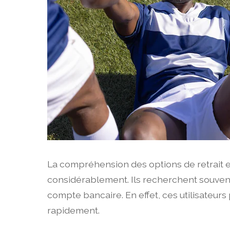
La compréhension des options de retrait es
considérablement. Ils recherchent souvent 
compte bancaire. En effet, ces utilisateurs
rapidement.