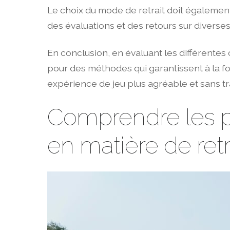
Le choix du mode de retrait doit égaleme
des évaluations et des retours sur diverses
En conclusion, en évaluant les différentes 
pour des méthodes qui garantissent à la fois
expérience de jeu plus agréable et sans tr
Comprendre les p
en matière de retr