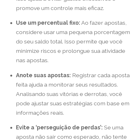
promove um controle mais eficaz.
Use um percentual fixo:
Ao fazer apostas,
considere usar uma pequena porcentagem
do seu saldo total. Isso permite que você
minimize riscos e prolongue sua atividade
nas apostas.
Anote suas apostas:
Registrar cada aposta
feita ajuda a monitorar seus resultados.
Analisando suas vitórias e derrotas, você
pode ajustar suas estratégias com base em
informações reais.
Evite a ‘perseguição de perdas’:
Se uma
aposta não sair como esperado, não tente