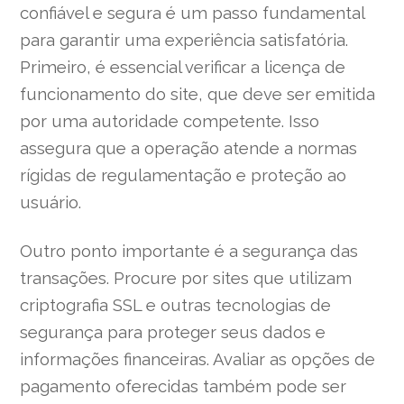
confiável e segura é um passo fundamental
para garantir uma experiência satisfatória.
Primeiro, é essencial verificar a licença de
funcionamento do site, que deve ser emitida
por uma autoridade competente. Isso
assegura que a operação atende a normas
rígidas de regulamentação e proteção ao
usuário.
Outro ponto importante é a segurança das
transações. Procure por sites que utilizam
criptografia SSL e outras tecnologias de
segurança para proteger seus dados e
informações financeiras. Avaliar as opções de
pagamento oferecidas também pode ser