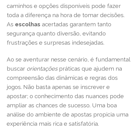
caminhos e opções disponíveis pode fazer
toda a diferença na hora de tomar decisões.
As
escolhas
acertadas garantem tanto
segurança quanto diversão, evitando
frustrações e surpresas indesejadas.
Ao se aventurar nesse cenário, é fundamental
buscar
orientações
práticas que ajudem na
compreensão das dinâmicas e regras dos
jogos. Não basta apenas se inscrever e
apostar; o conhecimento das nuances pode
ampliar as chances de sucesso. Uma boa
análise do ambiente de apostas propicia uma
experiência mais rica e satisfatória.