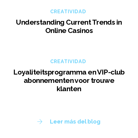
CREATIVIDAD
Understanding Current Trends in
Online Casinos
CREATIVIDAD
Loyaliteitsprogramma en VIP-club
abonnementen voor trouwe
klanten
Leer más del blog