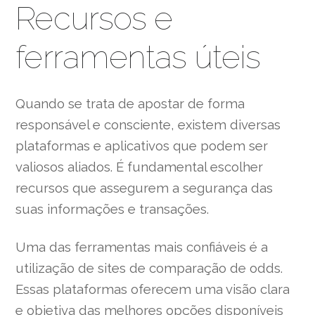
Recursos e
ferramentas úteis
Quando se trata de apostar de forma
responsável e consciente, existem diversas
plataformas e aplicativos que podem ser
valiosos aliados. É fundamental escolher
recursos que assegurem a segurança das
suas informações e transações.
Uma das ferramentas mais confiáveis é a
utilização de sites de comparação de odds.
Essas plataformas oferecem uma visão clara
e objetiva das melhores opções disponíveis