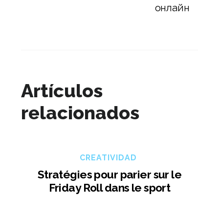
онлайн
Artículos
relacionados
CREATIVIDAD
Stratégies pour parier sur le
Friday Roll dans le sport