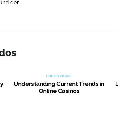
und der
ados
CREATIVIDAD
ay
Understanding Current Trends in
Online Casinos