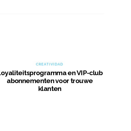
CREATIVIDAD
Loyaliteitsprogramma en VIP-club
abonnementen voor trouwe
klanten