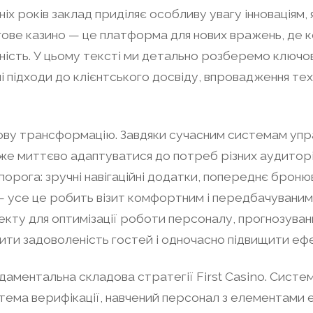
років заклад приділяє особливу увагу інноваціям, як 
гове казино — це платформа для нових вражень, де 
ність. У цьому тексті ми детально розберемо ключові
ні підходи до клієнтського досвіду, впровадження тех
рову трансформацію. Завдяки сучасним системам управ
е миттєво адаптуватися до потреб різних аудиторій.
орога: зручні навігаційні додатки, попереднє броню
усе це робить візит комфортним і передбачуваним. К
ту для оптимізації роботи персоналу, прогнозуванн
ити задоволеність гостей і одночасно підвищити ефе
даментальна складова стратегії First Casino. Сист
ема верифікації, навчений персонал з елементами ет