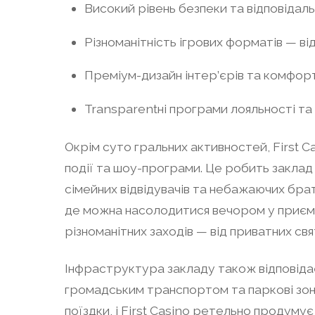
Високий рівень безпеки та відповідаль
Різноманітність ігрових форматів — від
Преміум-дизайн інтер’єрів та комфорт
Transparentні програми лояльності та
Окрім суто гральних активностей, First C
події та шоу-програми. Це робить заклад п
сімейних відвідувачів та небажаючих бра
де можна насолодитися вечором у приємній
різноманітних заходів — від приватних св
Інфраструктура закладу також відповідає
громадським транспортом та паркові зони
поїздки, і First Casino ретельно продумує