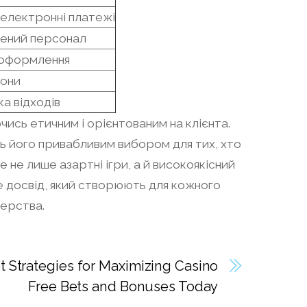
 електронні платежі
чений персонал
е оформлення
зони
а відходів
чись етичним і орієнтованим на клієнта.
ить його привабливим вибором для тих, хто
те не лише азартні ігри, а й високоякісний
 це досвід, який створюють для кожного
нерства.
t Strategies for Maximizing Casino
Free Bets and Bonuses Today