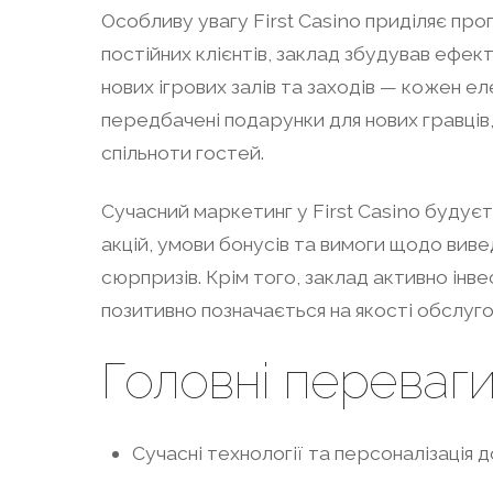
Особливу увагу First Casino приділяє про
постійних клієнтів, заклад збудував ефек
нових ігрових залів та заходів — кожен е
передбачені подарунки для нових гравців
спільноти гостей.
Сучасний маркетинг у First Casino будуєт
акцій, умови бонусів та вимоги щодо вивед
сюрпризів. Крім того, заклад активно інв
позитивно позначається на якості обслуго
Головні переваги 
Сучасні технології та персоналізація д