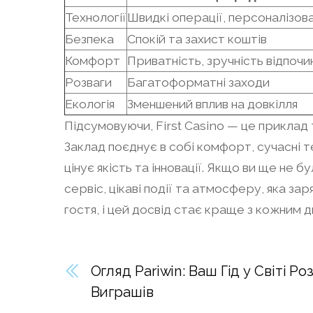
Технології
Швидкі операції, персоналізова
Безпека
Спокій та захист коштів
Комфорт
Приватність, зручність відпочи
Розваги
Багатоформатні заходи
Екологія
Зменшений вплив на довкілля
Підсумовуючи, First Casino — це приклад 
Заклад поєднує в собі комфорт, сучасні т
цінує якість та інновації. Якщо ви ще не б
сервіс, цікаві події та атмосферу, яка за
гостя, і цей досвід стає краще з кожним 
Огляд Pariwin: Ваш Гід у Світі Р
Виграшів