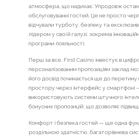
атмосфера, що надихає. Упродовж останніх 
обслуговуванні гостей. Це не просто чер
відчували турботу, безпеку та ексклюзив
лідером у своїй галузі, зокрема інновацій
програми лояльності.
Перш за все, First Casino інвестує в циф
персоналізованим пропозиціям заклад мож
його досвід починається ще до перетину п
простору через інтерфейс у смартфоні — 
використовують системи штучного інтелек
бонусних пропозицій, що дозволяє підвищ
Комфорт і безпека гостей — ще одна фун
роздільною здатністю, багаторівнева сист