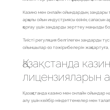
Казино мен онлайн ойындардың заңдары 
арқылы ойын индустриясы өзінің сапасын а
қорғау үшін заңдарды зерттеу маңызды б
Тиісті регуляция белгілеген заңдарды түс
ойыншылар өз тәжірибелерін жақсартуға, 
Қазақстанда каз
лицензияларын ал
Қазақстанда казино мен онлайн ойындар 
алу үшін кейбір міндеттемелер мен тала