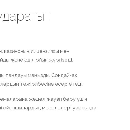
аударатын
, казиноның лицензиясы мен
йды және әділ ойын жүргізеді.
ы таңдауы маңызды. Сондай-ақ,
ылардың тәжірибесіне әсер етеді.
блемаларына жедел жауап беру үшін
ткені ойыншылардың мәселелері уақытында