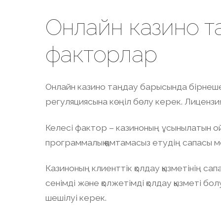
Онлайн казино т
факторлар
Онлайн казино таңдау барысында бірнеше
регуляциясына көңіл бөлу керек. Лицензи
Келесі фактор – казиноның ұсынылатын ой
программалық қамтамасыз етудің сапасы м
Казиноның клиенттік қолдау қызметінің 
сенімді және қолжетімді қолдау қызметі бо
шешілуі керек.