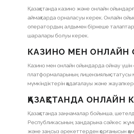
Қазақстанда казино және онлайн ойындарғ
аймақтарда орналасуы керек. Онлайн ой
оператордың алдымен бірнеше талаптарды 
шаралары болуы керек.
КАЗИНО МЕН ОНЛАЙН 
Казино мен онлайн ойындарда ойнау үшін өт
платформаларының лицензиялық статусы мі
мүмкіндіктерін қадағалауы және жауапкер
ҚАЗАҚСТАНДА ОНЛАЙН
Қазақстанда заңнамалар бойынша, шетелді
Республикасының заңдарына сәйкес жұмыс
және заңсыз әрекеттерден қорғанысын қамт