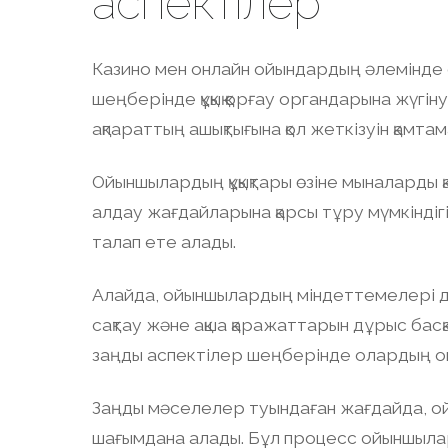
аспектілер
Казино мен онлайн ойындардың әлемінде 
шеңберінде құқық қорғау органдарына жүгіну
ақпараттың ашықтығына қол жеткізуін қамтам
Ойыншылардың құқықтары өзіне мыналарды қ
алдау жағдайларына қарсы тұру мүмкінді
талап ете алады.
Алайда, ойыншылардың міндеттемелері д
сақтау және ақша қаражаттарын дұрыс басқ
заңды аспектілер шеңберінде олардың ой
Заңды мәселелер туындаған жағдайда, ой
шағымдана алады. Бұл процесс ойыншылард