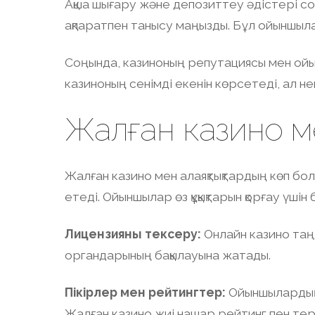
Ақша шығару және депозиттеу әдістері сон
ақпаратпен танысу маңызды. Бұл ойыншыларды
Соңында, казиноның репутациясы мен ойын
казиноның сенімді екенін көрсетеді, ал нег
Жалған казино м
Жалған казино мен алаяқтықтардың көп бо
етеді. Ойыншылар өз құқықтарын қорғау үшін
Лицензияны тексеру:
Онлайн казино таңд
органдарының бақылауына жатады.
Пікірлер мен рейтингтер:
Ойыншылардың 
Жалған казино жиі нашар рейтинг пен тері