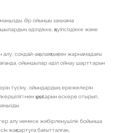
 маңызды. Әр ойыншы заңнама
ншылардың әділдікке, қауіпсіздікке және
 алу, сондай-ақ алаяқтық пен жарнамадағы
дағанда, ойыншылар әділ ойнау шарттарын
ерін түсіну, ойындардың ережелерін
ершілігі мен құқықтарын ескере отырып,
маңызды.
ктер алу немесе жәбірленушілік бойынша
ін жақсартуға бағытталған.