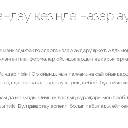
аңдау кезінде назар 
 маңызды факторларға назар аудару қажет. Алдымен
яланған платформалар ойыншылардың құқықтарын қорға
ындар тізімі. Әр ойыншының талғамына сай ойындард
ен әділдігіне назар аудару керек, себебі бұл ойынш
сапасы да маңызды. Ойыншылардың сұрақтары мен про
луы тиіс. Бұл құқық қорғау аспекті болып табылады, өй