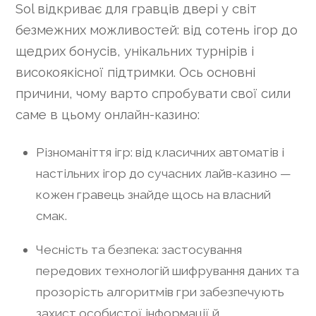
Sol відкриває для гравців двері у світ
безмежних можливостей: від сотень ігор до
щедрих бонусів, унікальних турнірів і
високоякісної підтримки. Ось основні
причини, чому варто спробувати свої сили
саме в цьому онлайн-казино:
Різноманіття ігр: від класичних автоматів і
настільних ігор до сучасних лайв-казино —
кожен гравець знайде щось на власний
смак.
Чесність та безпека: застосування
передових технологій шифрування даних та
прозорість алгоритмів гри забезпечують
захист особистої інформації й