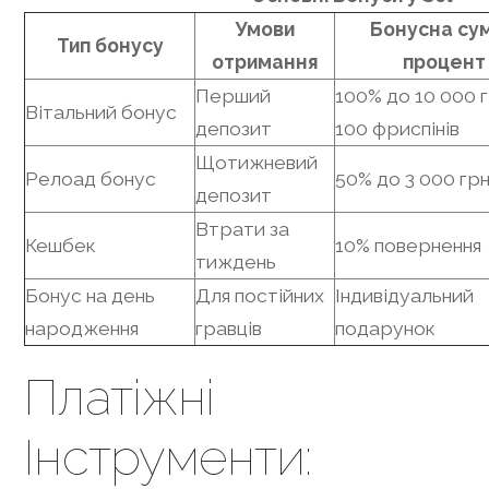
Умови
Бонусна су
Тип бонусу
отримання
процент
Перший
100% до 10 000 г
Вітальний бонус
депозит
100 фриспінів
Щотижневий
Релоад бонус
50% до 3 000 гр
депозит
Втрати за
Кешбек
10% повернення
тиждень
Бонус на день
Для постійних
Індивідуальний
народження
гравців
подарунок
Платіжні
Інструменти: