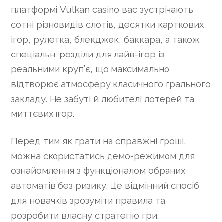
платформі Vulkan casino вас зустрічають
сотні різновидів слотів, десятки карткових
ігор, рулетка, блекджек, баккара, а також
спеціальні розділи для лайв-ігор із
реальними круп’є, що максимально
відтворює атмосферу класичного грального
закладу. Не забуті й любителі лотерей та
миттєвих ігор.
Перед тим як грати на справжні гроші,
можна скористатись демо-режимом для
ознайомлення з функціоналом обраних
автоматів без ризику. Це відмінний спосіб
для новачків зрозуміти правила та
розробити власну стратегію гри.