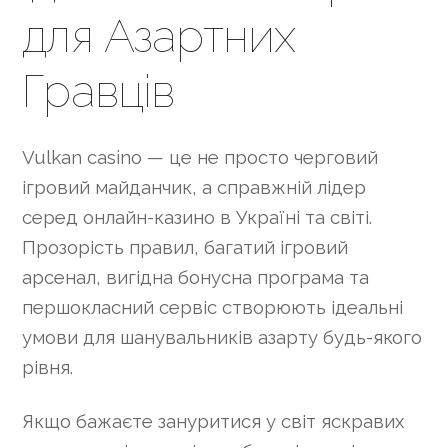
для Азартних
Гравців
Vulkan casino — це не просто черговий
ігровий майданчик, а справжній лідер
серед онлайн-казино в Україні та світі.
Прозорість правил, багатий ігровий
арсенал, вигідна бонусна програма та
першокласний сервіс створюють ідеальні
умови для шанувальників азарту будь-якого
рівня.
Якщо бажаєте зануритися у світ яскравих