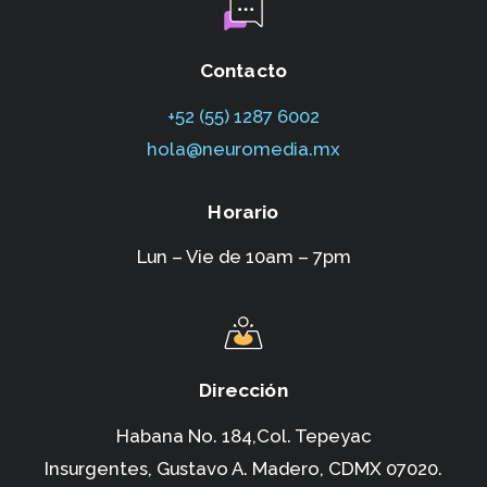
Contacto
+52 (55) 1287 6002‬
hola@neuromedia.mx
Horario
Lun – Vie de 10am – 7pm
Dirección
Habana No. 184,Col. Tepeyac
Insurgentes,
Gustavo A. Madero, CDMX 07020.