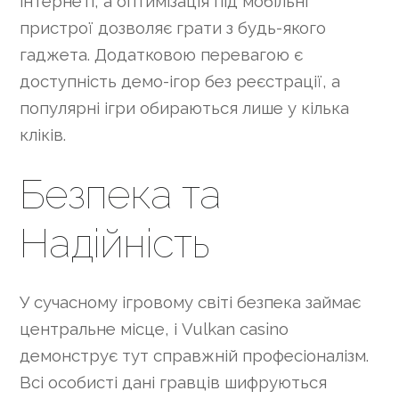
інтернеті, а оптимізація під мобільні
пристрої дозволяє грати з будь-якого
гаджета. Додатковою перевагою є
доступність демо-ігор без реєстрації, а
популярні ігри обираються лише у кілька
кліків.
Безпека та
Надійність
У сучасному ігровому світі безпека займає
центральне місце, і Vulkan casino
демонструє тут справжній професіоналізм.
Всі особисті дані гравців шифруються