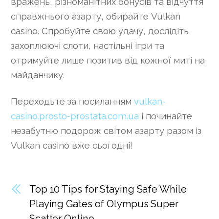
вражень, різноманітних бонусів та відчуття
справжнього азарту, обирайте Vulkan
casino. Спробуйте свою удачу, дослідіть
захоплюючі слоти, настільні ігри та
отримуйте лише позитив від кожної миті на
майданчику.
Переходьте за посиланням
vulkan-
casino.prosto-prostata.com.ua
і починайте
незабутню подорож світом азарту разом із
Vulkan casino вже сьогодні!
Top 10 Tips for Staying Safe While
Playing Gates of Olympus Super
Scatter Online