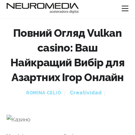
Повний Огляд Vulkan
casino: Ваш
Найкращий Вибір для
Азартних Ігор Онлайн
Creatividad
ROMINA CELIO