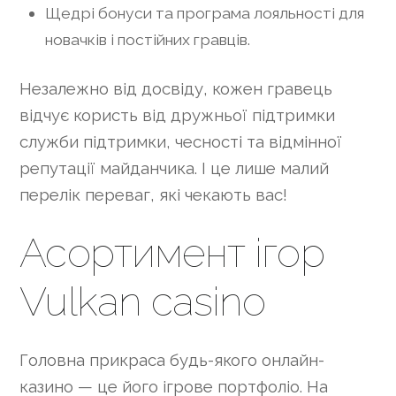
Щедрі бонуси та програма лояльності для
новачків і постійних гравців.
Незалежно від досвіду, кожен гравець
відчує користь від дружньої підтримки
служби підтримки, чесності та відмінної
репутації майданчика. І це лише малий
перелік переваг, які чекають вас!
Асортимент ігор
Vulkan casino
Головна прикраса будь-якого онлайн-
казино — це його ігрове портфоліо. На