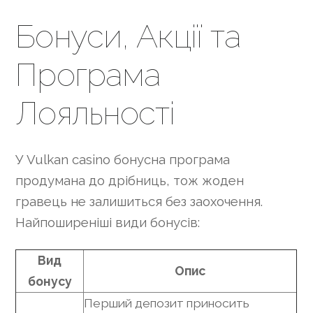
Бонуси, Акції та
Програма
Лояльності
У Vulkan casino бонусна програма
продумана до дрібниць, тож жоден
гравець не залишиться без заохочення.
Найпоширеніші види бонусів:
Вид
Опис
бонусу
Перший депозит приносить