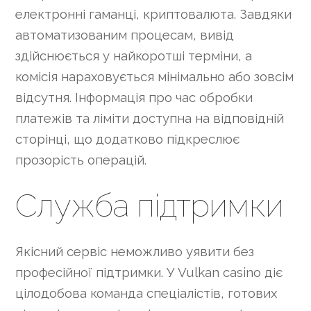
електронні гаманці, криптовалюта. Завдяки
автоматизованим процесам, вивід
здійснюється у найкоротші терміни, а
комісія нараховується мінімально або зовсім
відсутня. Інформація про час обробки
платежів та ліміти доступна на відповідній
сторінці, що додатково підкреслює
прозорість операцій.
Служба підтримки
Якісний сервіс неможливо уявити без
професійної підтримки. У Vulkan casino діє
цілодобова команда спеціалістів, готових