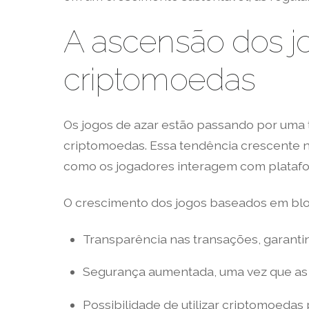
A ascensão dos j
criptomoedas
Os jogos de azar estão passando por uma 
criptomoedas. Essa tendência crescente 
como os jogadores interagem com platafo
O crescimento dos jogos baseados em bloc
Transparência nas transações, garantin
Segurança aumentada, uma vez que as 
Possibilidade de utilizar criptomoedas