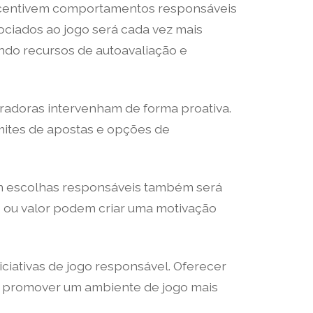
incentivem comportamentos responsáveis
ociados ao jogo será cada vez mais
ndo recursos de autoavaliação e
radoras intervenham de forma proativa.
imites de apostas e opções de
m escolhas responsáveis também será
o ou valor podem criar uma motivação
ciativas de jogo responsável. Oferecer
m promover um ambiente de jogo mais