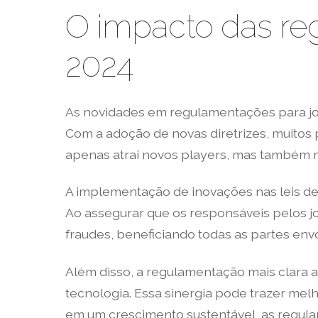
O impacto das re
2024
As novidades em regulamentações para jog
Com a adoção de novas diretrizes, muitos
apenas atrai novos players, mas também 
A implementação de inovações nas leis de
Ao assegurar que os responsáveis pelos j
fraudes, beneficiando todas as partes envo
Além disso, a regulamentação mais clara 
tecnologia. Essa sinergia pode trazer melh
em um crescimento sustentável, as regul