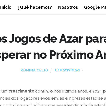
Inicio
¿Qué hacemos?
Nosotros
Google Pa
s Jogos de Azar par
sperar no Próximo A
Creatividad
ROMINA CELIO
o um
crescimento
contínuo nos últimos anos, e 2024 
ências dos jogadores evoluem, as empresas estão se 
 o próximo ano indicam que essa tendência de adapt