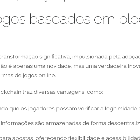
ogos baseados em blo
transformação significativa, impulsionada pela adoçã
não é apenas uma novidade, mas uma verdadeira inov
rmas de jogos online.
kchain traz diversas vantagens, como:
do que os jogadores possam verificar a legitimidade 
informações são armazenadas de forma descentraliza
 para apostas, oferecendo flexibilidade e acessibilid