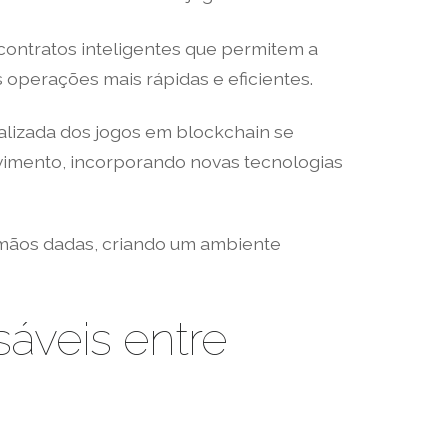
ontratos inteligentes que permitem a
 operações mais rápidas e eficientes.
lizada dos jogos em blockchain se
vimento, incorporando novas tecnologias
 mãos dadas, criando um ambiente
sáveis entre