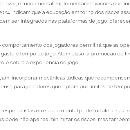
de azar, é fundamental implementar inovações que 
2024 indicam que a educação em torno dos riscos ass
dem ser integrados nas plataformas de jogo, oferece
r o comportamento dos jogadores permitirá que as ope
e gasto e tempo de jogo. Além disso, a promoção de l
ole sobre a experiência de jogo.
nçam, incorporar mecânicas lúdicas que recompense
pensa para jogadores que optam por limites de temp
 especialistas em saúde mental pode fortalecer as ini
ores pode não apenas minimizar os riscos, mas també