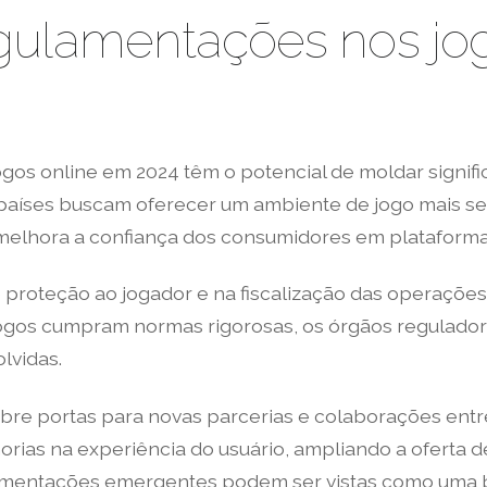
gulamentações nos jo
os online em 2024 têm o potencial de moldar signifi
 países buscam oferecer um ambiente de jogo mais s
melhora a confiança dos consumidores em plataformas
 proteção ao jogador e na fiscalização das operaçõe
ogos cumpram normas rigorosas, os órgãos reguladore
lvidas.
abre portas para novas parcerias e colaborações en
orias na experiência do usuário, ampliando a oferta d
amentações emergentes podem ser vistas como uma ba