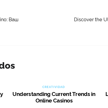
ino: Ваш
Discover the U
ados
CREATIVIDAD
ay
Understanding Current Trends in
Online Casinos