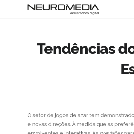
Tendências do
E
O setor de jogos de azar tem demonstrad
e novas direções. À medida que as prefer
envolventes e interativas. As
previsões
para