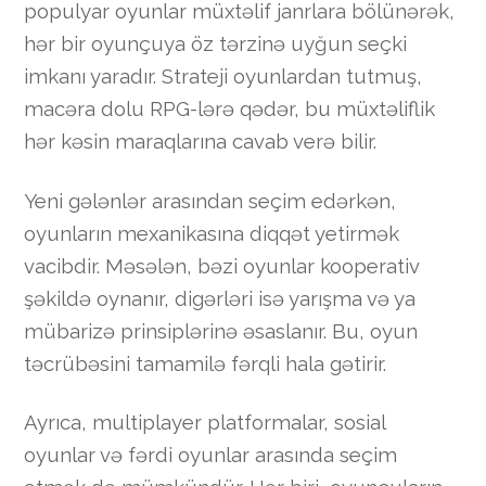
populyar oyunlar müxtəlif janrlara bölünərək,
hər bir oyunçuya öz tərzinə uyğun seçki
imkanı yaradır. Strateji oyunlardan tutmuş,
macəra dolu RPG-lərə qədər, bu müxtəliflik
hər kəsin maraqlarına cavab verə bilir.
Yeni gələnlər arasından seçim edərkən,
oyunların mexanikasına diqqət yetirmək
vacibdir. Məsələn, bəzi oyunlar kooperativ
şəkildə oynanır, digərləri isə yarışma və ya
mübarizə prinsiplərinə əsaslanır. Bu, oyun
təcrübəsini tamamilə fərqli hala gətirir.
Ayrıca, multiplayer platformalar, sosial
oyunlar və fərdi oyunlar arasında seçim