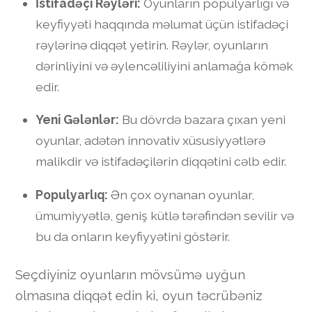
İstifadəçi Rəyləri:
Oyunların populyarlığı və
keyfiyyəti haqqında məlumat üçün istifadəçi
rəylərinə diqqət yetirin. Rəylər, oyunların
dərinliyini və əylencəliliyini anlamağa kömək
edir.
Yeni Gələnlər:
Bu dövrdə bazara çıxan yeni
oyunlar, adətən innovativ xüsusiyyətlərə
malikdir və istifadəçilərin diqqətini cəlb edir.
Populyarlıq:
Ən çox oynanan oyunlar,
ümumiyyətlə, geniş kütlə tərəfindən sevilir və
bu da onların keyfiyyətini göstərir.
Seçdiyiniz oyunların mövsümə uyğun
olmasına diqqət edin ki, oyun təcrübəniz