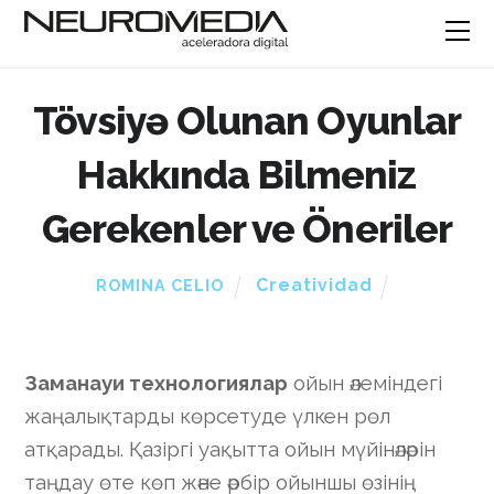
Tövsiyə Olunan Oyunlar
Hakkında Bilmeniz
Gerekenler ve Öneriler
Creatividad
ROMINA CELIO
Заманауи технологиялар
ойын әлеміндегі
жаңалықтарды көрсетуде үлкен рөл
атқарады. Қазіргі уақытта ойын мүйінәләрін
таңдау өте көп және әрбір ойыншы өзінің