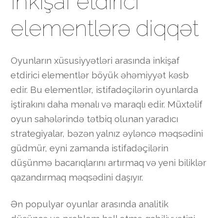
İnkişaf etdirici
elementlərə diqqət
Oyunların xüsusiyyətləri arasında inkişaf
etdirici elementlər böyük əhəmiyyət kəsb
edir. Bu elementlər, istifadəçilərin oyunlarda
iştirakını daha mənalı və maraqlı edir. Müxtəlif
oyun sahələrində tətbiq olunan yaradıcı
strategiyalar, bəzən yalnız əyləncə məqsədini
güdmür, eyni zamanda istifadəçilərin
düşünmə bacarıqlarını artırmaq və yeni biliklər
qazandırmaq məqsədini daşıyır.
Ən populyar oyunlar arasında analitik