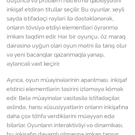
düşüncə və problem həll etmə qabiliyyətini
inkişaf etdirən titullar seçilir. Bu oyunlar, xeyli
sayda istifadəçi rəyləri ilə dəstəklənərək,
onların tövsiyə etdiyi elementləri öyrənmə
imkanı təqdim edir. Hər bir oyunçu, öz maraq
dairəsinə uyğun olan oyun mətni ilə tanış olur
və yeni bacarıqlar qazanmaqla yanaşı,
əyləncəli vaxt keçirir.
Ayrıca, oyun müayinələrinin aparılması, inkişaf
etdirici elementlərin təsirini izləməyə kömək
edir. Belə müayinələr vasitəsilə istifadəçilər,
əslində, hansı xüsusiyyətlərin onların inkişafına
daha çox töhfə verdiklərini müəyyən edə
bilərlər. Oyunların interaktivliyi və dinamikası,
bu inkişafın davamlı olmasına imkan tanıyır.