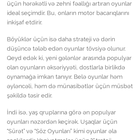
üçün hərəkətli və zehni fəallığı artıran oyunlar
ideal seçimdir. Bu, onların motor bacarıqlarını
inkişaf etdirir.
Böyüklər üçün isə daha strateji və dərin
düşüncə tələb edən oyunlar tövsiyə olunur.
Qeyd edək ki, yeni gələnlər arasında populyar
olan oyunların əksəriyyəti, dostlarla birlikdə
oynamağa imkan tanıyır. Belə oyunlar həm
əyləncəli, həm də münasibətlər üçün müsbət
şəkildə təsir edir.
İndi isə, yaş qruplarına görə ən populyar
oyunları nəzərdən keçirək. Uşaqlar üçün
“Sürət” və “Söz Oyunları” kimi oyunlar əla