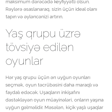
maksimum dərəcədə keyfiyyətli olsun.
Rəylərə əsaslanaraq, sizin üçün ideal olanı
tapın və əyləncənizi artırın.
Yaş qrupu üzrə
tövsiyə edilən
oyunlar
Hər yaş qrupu üçün ən uyğun oyunları
seçmək, oyun təcrübəsini daha maraqlı və
faydalı edəcək. Uşaqların inkişafını
dəstəkləyən oyun müayinələri, onların yaşına
uyğun gəlməlidir. Məsələn, kiçik yaşlı uşaqlar