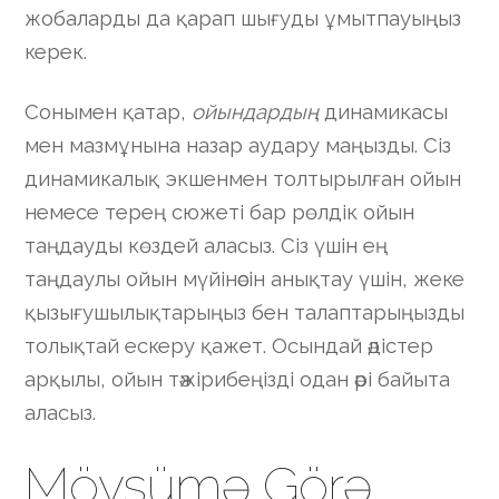
жобаларды да қарап шығуды ұмытпауыңыз
керек.
Сонымен қатар,
ойындардың
динамикасы
мен мазмұнына назар аудару маңызды. Сіз
динамикалық экшенмен толтырылған ойын
немесе терең сюжеті бар рөлдік ойын
таңдауды көздей аласыз. Сіз үшін ең
таңдаулы ойын мүйінәсін анықтау үшін, жеке
қызығушылықтарыңыз бен талаптарыңызды
толықтай ескеру қажет. Осындай әдістер
арқылы, ойын тәжірибеңізді одан әрі байыта
аласыз.
Mövsümə Görə