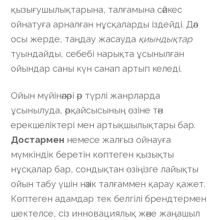
қызығушылықтарына, талғамына сәйкес
ойнатуға арналған нұсқаларды іздейді. Дәл
осы жерде, таңдау жасауда
қиындықтар
туындайды, себебі нарықта ұсынылған
ойындар саны күн санап артып келеді.
Ойын мүйінәләрі әр түрлі жанрларда
ұсынылуда, әрқайсысының өзіне тән
ерекшеліктері мен артықшылықтары бар.
Достармен
немесе жалғыз ойнауға
мүмкіндік беретін көптеген қызықты
нұсқалар бар, сондықтан өзіңізге лайықты
ойын табу үшін нәзік талғаммен қарау қажет.
Көптеген адамдар тек белгілі брендтермен
шектелсе, сіз инновациялық және жаңашыл