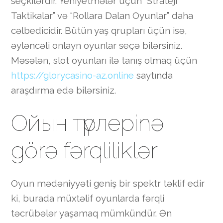
seçkilərdir. Yeniyetmələr üçün “Strateji
Taktikalar” və “Rollara Dalan Oyunlar” daha
cəlbedicidir. Bütün yaş qrupları üçün isə,
əyləncəli onlayn oyunlar seçə bilərsiniz.
Məsələn, slot oyunları ilə tanış olmaq üçün
https://glorycasino-az.online
saytında
araşdırma edə bilərsiniz.
Ойын түрлерinə
görə fərqliliklər
Oyun mədəniyyəti geniş bir spektr təklif edir
ki, burada müxtəlif oyunlarda fərqli
təcrübələr yaşamaq mümkündür. Ən