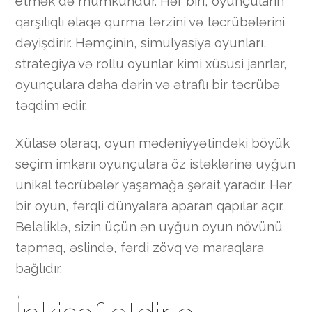
etmək də mümkündür. Hər biri, oyunçuların
qarşılıqlı əlaqə qurma tərzini və təcrübələrini
dəyişdirir. Həmçinin, simulyasiya oyunları,
strategiya və rollu oyunlar kimi xüsusi janrlar,
oyunçulara daha dərin və ətraflı bir təcrübə
təqdim edir.
Xülasə olaraq, oyun mədəniyyətindəki böyük
seçim imkanı oyunçulara öz istəklərinə uyğun
unikal təcrübələr yaşamağa şərait yaradır. Hər
bir oyun, fərqli dünyalara aparan qapılar açır.
Beləliklə, sizin üçün ən uyğun oyun növünü
tapmaq, əslində, fərdi zövq və maraqlara
bağlıdır.