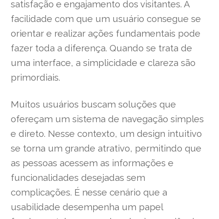
satisfação e engajamento dos visitantes. A
facilidade com que um usuário consegue se
orientar e realizar ações fundamentais pode
fazer toda a diferença. Quando se trata de
uma interface, a simplicidade e clareza são
primordiais.
Muitos usuários buscam soluções que
ofereçam um sistema de navegação simples
e direto. Nesse contexto, um design intuitivo
se torna um grande atrativo, permitindo que
as pessoas acessem as informações e
funcionalidades desejadas sem
complicações. É nesse cenário que a
usabilidade desempenha um papel