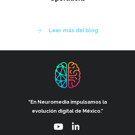
Leer más del blog
“En Neuromedia impulsamos
la
evolución digital de México.”