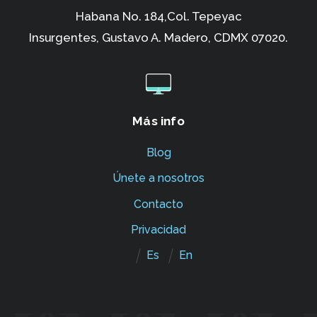
Habana No. 184,Col. Tepeyac
Insurgentes,
Gustavo A. Madero, CDMX 07020.
Más info
Blog
Únete a nosotros
Contacto
Privacidad
Es
En