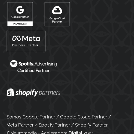
Somos Google Partner / Google Cloud Partner /
Meta Partner / Spotify Partner / Shopify Partner
©Neuromedia - Aceleradora Digital 2024.