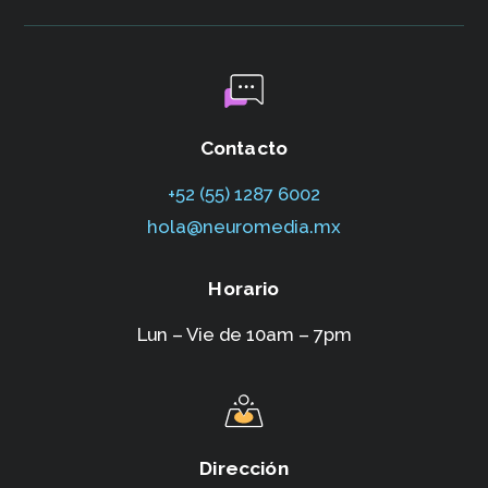
Contacto
+52 (55) 1287 6002‬
hola@neuromedia.mx
Horario
Lun – Vie de 10am – 7pm
Dirección