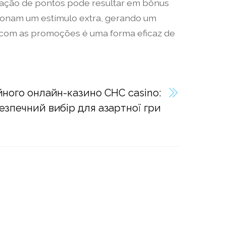
lação de pontos pode resultar em bônus
ionam um estímulo extra, gerando um
o com as promoções é uma forma eficaz de
йного онлайн-казино CHC casino:
езпечний вибір для азартної гри