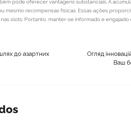
mbém pode oferecer vantagens substanciais. A acumu
s ou mesmo recompensas físicas. Essas ações proporc
l nas slots. Portanto, manter-se informado e engajad
 шлях до азартних
Огляд інноваці
Ваш б
ados