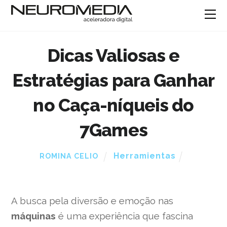
Dicas Valiosas e
Estratégias para Ganhar
no Caça-níqueis do
7Games
Herramientas
ROMINA CELIO
A busca pela diversão e emoção nas
máquinas
é uma experiência que fascina