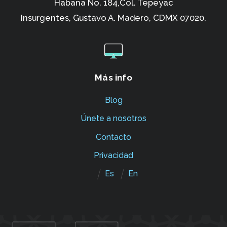
Habana No. 184,Col. Tepeyac
Insurgentes,
Gustavo A. Madero, CDMX 07020.
Más info
Blog
Únete a nosotros
Contacto
Privacidad
Es
En