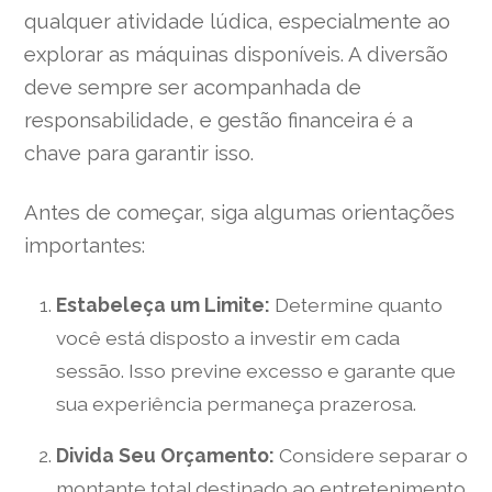
qualquer atividade lúdica, especialmente ao
explorar as máquinas disponíveis. A diversão
deve sempre ser acompanhada de
responsabilidade, e gestão financeira é a
chave para garantir isso.
Antes de começar, siga algumas orientações
importantes:
Estabeleça um Limite:
Determine quanto
você está disposto a investir em cada
sessão. Isso previne excesso e garante que
sua experiência permaneça prazerosa.
Divida Seu Orçamento:
Considere separar o
montante total destinado ao entretenimento