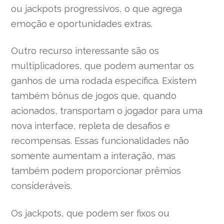
ou jackpots progressivos, o que agrega
emoção e oportunidades extras.
Outro recurso interessante são os
multiplicadores, que podem aumentar os
ganhos de uma rodada específica. Existem
também bônus de jogos que, quando
acionados, transportam o jogador para uma
nova interface, repleta de desafios e
recompensas. Essas funcionalidades não
somente aumentam a interação, mas
também podem proporcionar prêmios
consideráveis.
Os jackpots, que podem ser fixos ou