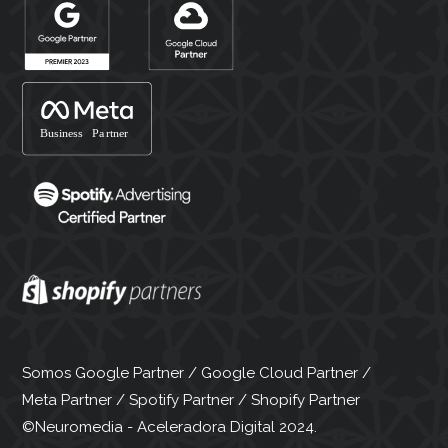
Somos Google Partner / Google Cloud Partner /
Meta Partner / Spotify Partner / Shopify Partner
©Neuromedia - Aceleradora Digital 2024.