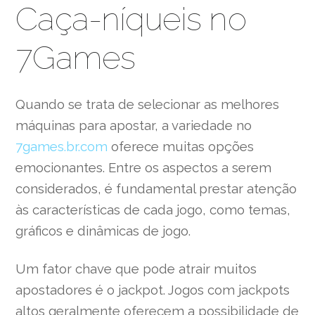
Caça-níqueis no
7Games
Quando se trata de selecionar as melhores
máquinas para apostar, a variedade no
7games.br.com
oferece muitas opções
emocionantes. Entre os aspectos a serem
considerados, é fundamental prestar atenção
às características de cada jogo, como temas,
gráficos e dinâmicas de jogo.
Um fator chave que pode atrair muitos
apostadores é o jackpot. Jogos com jackpots
altos geralmente oferecem a possibilidade de