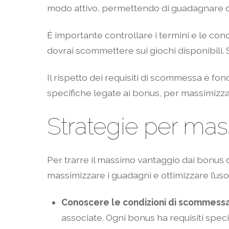
modo attivo, permettendo di guadagnare di 
È importante controllare i termini e le co
dovrai scommettere sui giochi disponibili. S
Il rispetto dei requisiti di scommessa è f
specifiche legate ai bonus, per massimizza
Strategie per mas
Per trarre il massimo vantaggio dai bonus 
massimizzare i guadagni e ottimizzare l’us
Conoscere le condizioni di scommess
associate. Ogni bonus ha requisiti speci