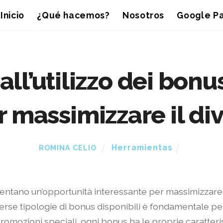
Inicio
¿Qué hacemos?
Nosotros
Google Pa
all’utilizzo dei bonu
r massimizzare il di
Herramientas
ROMINA CELIO
sentano un’opportunità interessante per massimizzare l
rse tipologie di bonus disponibili è fondamentale per 
 promozioni speciali, ogni bonus ha le proprie caratteris