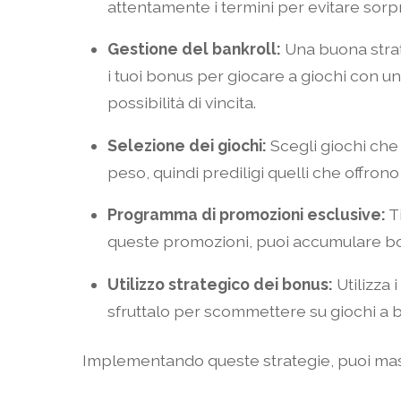
attentamente i termini per evitare sorp
Gestione del bankroll:
Una buona strate
i tuoi bonus per giocare a giochi con u
possibilità di vincita.
Selezione dei giochi:
Scegli giochi che 
peso, quindi prediligi quelli che offro
Programma di promozioni esclusive:
T
queste promozioni, puoi accumulare bonu
Utilizzo strategico dei bonus:
Utilizza 
sfruttalo per scommettere su giochi a b
Implementando queste strategie, puoi massi