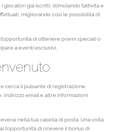
ocatori già iscritti, stimolando l’attività e
ettuati, migliorando così le possibilità di
l’opportunità di ottenere premi speciali o
ipare a eventi esclusivi.
benvenuto
 e cerca il pulsante di registrazione.
indirizzo email e altre informazioni
ceverai nella tua casella di posta. Una volta
 l’opportunità di ricevere il bonus di