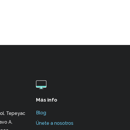
Más info
Blog
ol. Tepeyac
avo A.
Únete a nosotros