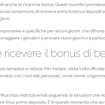
 anche le ricariche bonus. Questi incentivi premiano i gi
nus consentono di ricevere extra fondi sui depositi eff
iore.
emporanee e specifiche per alcuni giochi, che offrono 
coraggiare i giocatori a provare nuovi giochi o a partec
e ricevere il bonus di 
 semplice e veloce. Per iniziare, visita il sito ufficiale
modulo con i tuoi dati personali, come nome, cognome, 
ica il tuo indirizzo email seguendo le istruzioni che ri
re il tuo primo deposito. È in questo momento che avrai