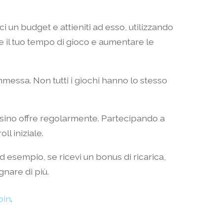
 un budget e attieniti ad esso, utilizzando
e il tuo tempo di gioco e aumentare le
messa. Non tutti i giochi hanno lo stesso
asino offre regolarmente. Partecipando a
l iniziale.
d esempio, se ricevi un bonus di ricarica,
nare di più.
pin
.