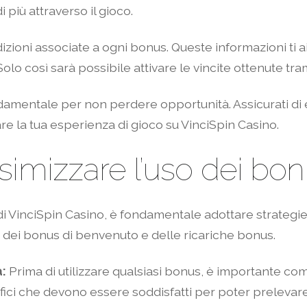
più attraverso il gioco.
ndizioni associate a ogni bonus. Queste informazioni t
olo così sarà possibile attivare le vincite ottenute tra
ondamentale per non perdere opportunità. Assicurati d
re la tua esperienza di gioco su VinciSpin Casino.
simizzare l’uso dei bon
di VinciSpin Casino, è fondamentale adottare strategie
o dei bonus di benvenuto e delle ricariche bonus.
a:
Prima di utilizzare qualsiasi bonus, è importante c
fici che devono essere soddisfatti per poter prelevare 