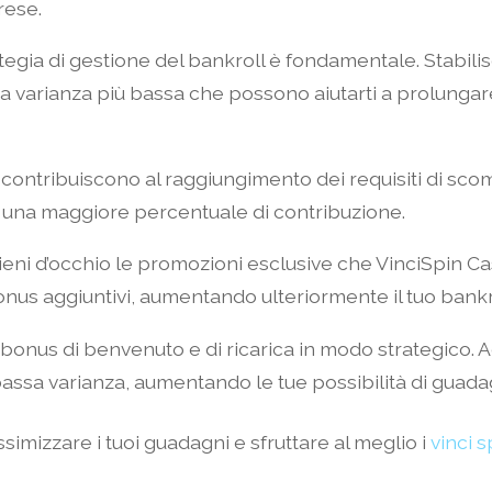
rese.
gia di gestione del bankroll è fondamentale. Stabilisci
na varianza più bassa che possono aiutarti a prolungar
contribuiscono al raggiungimento dei requisiti di scom
no una maggiore percentuale di contribuzione.
ieni d’occhio le promozioni esclusive che VinciSpin C
s aggiuntivi, aumentando ulteriormente il tuo bankrol
i bonus di benvenuto e di ricarica in modo strategico. A
assa varianza, aumentando le tue possibilità di guadag
mizzare i tuoi guadagni e sfruttare al meglio i
vinci s