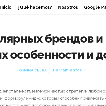
Inicio
¿Qué hacemos?
Nosotros
Google Pa
лярных брендов и
их особенности и 
Herramientas
ROMINA CELIO
инг стал неотъемлемой частью стратегии любой ор
, формируя имидж, который способен привлекать к
т инструмент для формирования своего уникального