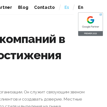
rtner
Blog
Contacto
Es
En
 компаний в
достижения
ганизации. Он служит связующим звеном
лиентов и создавать доверие. Местные
 стиля и выделения на рынке.