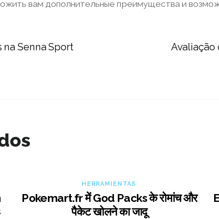
ожить вам дополнительные преимущества и возмож
 na Senna Sport
Avaliação
ados
HERRAMIENTAS
n
Pokemart.fr में God Packs के रोमांच और
E
s
पैकेट खोलने का जादू