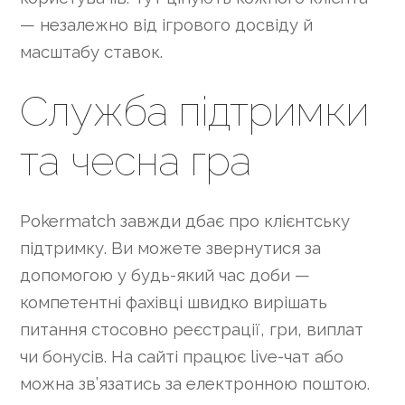
— незалежно від ігрового досвіду й
масштабу ставок.
Служба підтримки
та чесна гра
Pokermatch завжди дбає про клієнтську
підтримку. Ви можете звернутися за
допомогою у будь-який час доби —
компетентні фахівці швидко вирішать
питання стосовно реєстрації, гри, виплат
чи бонусів. На сайті працює live-чат або
можна зв’язатись за електронною поштою.