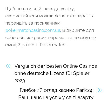
Щоб почати свій шлях до успіху,
скористайтеся можливістю вже зараз та
перейдіть за посиланням
pokermatchcasino.com.ua
. Відкрийте для
себе світ яскравих перемог та незабутніх
емоцій разом із Pokermatch!
Vergleich der besten Online Casinos
ohne deutsche Lizenz für Spieler
2023
Глибокий огляд казино Parik24:
Ваш шанс на успіх у світі азарту