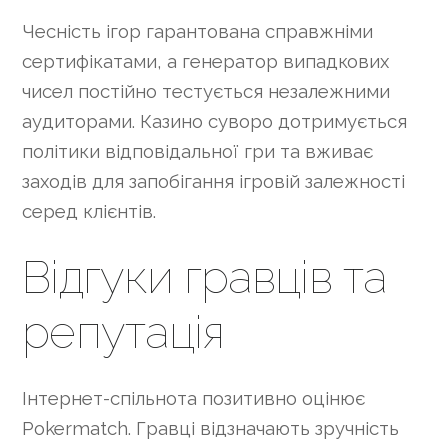
Чесність ігор гарантована справжніми
сертифікатами, а генератор випадкових
чисел постійно тестується незалежними
аудиторами. Казино суворо дотримується
політики відповідальної гри та вживає
заходів для запобігання ігровій залежності
серед клієнтів.
Відгуки гравців та
репутація
Інтернет-спільнота позитивно оцінює
Pokermatch. Гравці відзначають зручність