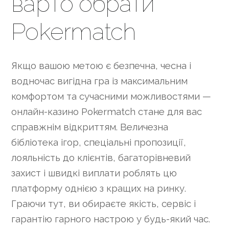
варто обрати
Pokermatch
Якщо вашою метою є безпечна, чесна і
водночас вигідна гра із максимальним
комфортом та сучасними можливостями —
онлайн-казино Pokermatch стане для вас
справжнім відкриттям. Величезна
бібліотека ігор, спеціальні пропозиції,
лояльність до клієнтів, багаторівневий
захист і швидкі виплати роблять цю
платформу однією з кращих на ринку.
Граючи тут, ви обираєте якість, сервіс і
гарантію гарного настрою у будь-який час.