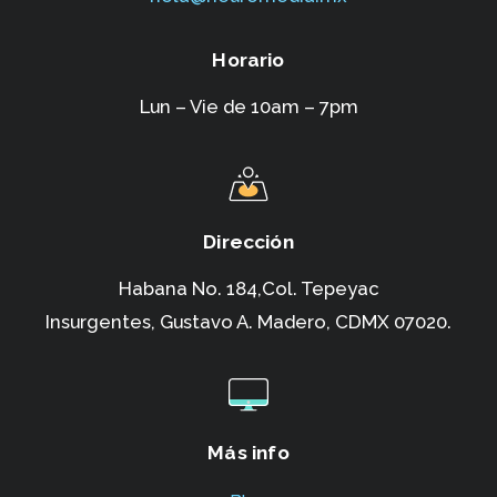
Horario
Lun – Vie de 10am – 7pm
Dirección
Habana No. 184,Col. Tepeyac
Insurgentes,
Gustavo A. Madero, CDMX 07020.
Más info