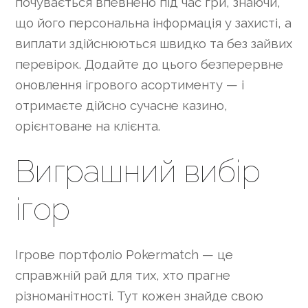
почувається впевнено під час гри, знаючи,
що його персональна інформація у захисті, а
виплати здійснюються швидко та без зайвих
перевірок. Додайте до цього безперервне
оновлення ігрового асортименту — і
отримаєте дійсно сучасне казино,
орієнтоване на клієнта.
Виграшний вибір
ігор
Ігрове портфоліо Pokermatch — це
справжній рай для тих, хто прагне
різноманітності. Тут кожен знайде свою