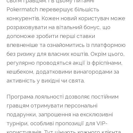
своїм гравцям. І в цьому питанні
Pokermatch перевершує більшість
конкурентів. Кожен новий користувач може
розраховувати на вітальний бонус, що
допоможе зробити перші ставки
впевненіше та ознайомитись із платформою
без ризику для власних коштів. Окрім цього,
регулярно проводяться акції із фріспінами,
кешбеком, додатковими винагородами за
активність у вихідні чи свята.
Програма лояльності дозволяє постійним
гравцям отримувати персональні
подарунки, запрошення на ексклюзивні
турніри, особливі пропозиції для VIP-
користувачів. Тут цінують кожного клієнта