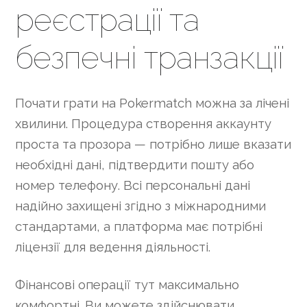
реєстрації та
безпечні транзакції
Почати грати на Pokermatch можна за лічені
хвилини. Процедура створення аккаунту
проста та прозора — потрібно лише вказати
необхідні дані, підтвердити пошту або
номер телефону. Всі персональні дані
надійно захищені згідно з міжнародними
стандартами, а платформа має потрібні
ліцензії для ведення діяльності.
Фінансові операції тут максимально
комфортні. Ви можете здійснювати