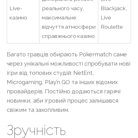
Live-
реального часу,
Blackjack,
казино
максимальне
Live
відчуття атмосфери
Roulette
справжнього казино
Багато гравців обирають Pokermatch саме
через унікальні можливості спробувати нові
ігри від топових студій: NetEnt,
Microgaming, Play’n GO та інших відомих
провайдерів. Постійно додаються гарячі
новинки, аби ігровий процес залишався
свіжим та захопливим.
Зручність