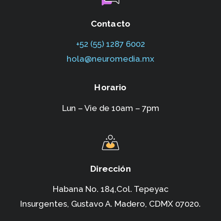
Contacto
+52 (55) 1287 6002‬
hola@neuromedia.mx
Horario
Lun – Vie de 10am – 7pm
Dirección
Habana No. 184,Col. Tepeyac
Insurgentes,
Gustavo A. Madero, CDMX 07020.