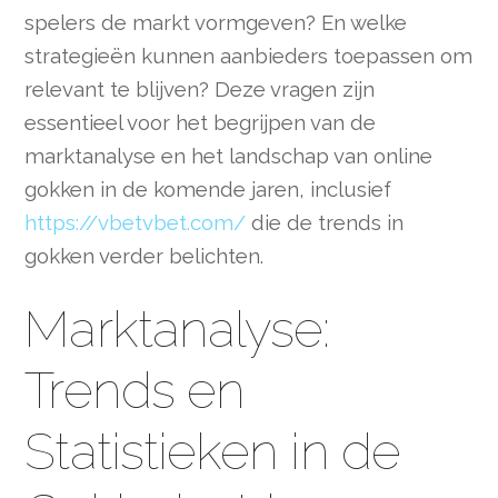
spelers de markt vormgeven? En welke
strategieën kunnen aanbieders toepassen om
relevant te blijven? Deze vragen zijn
essentieel voor het begrijpen van de
marktanalyse en het landschap van online
gokken in de komende jaren, inclusief
https://vbetvbet.com/
die de trends in
gokken verder belichten.
Marktanalyse:
Trends en
Statistieken in de