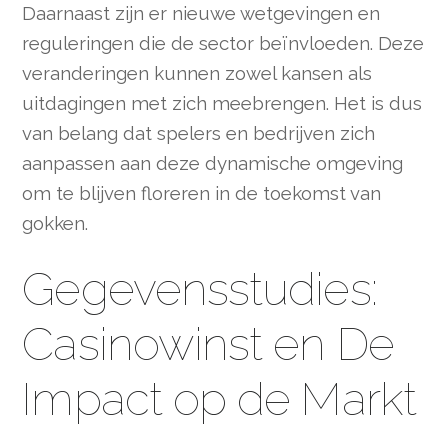
Daarnaast zijn er nieuwe wetgevingen en
reguleringen die de sector beïnvloeden. Deze
veranderingen kunnen zowel kansen als
uitdagingen met zich meebrengen. Het is dus
van belang dat spelers en bedrijven zich
aanpassen aan deze dynamische omgeving
om te blijven floreren in de toekomst van
gokken.
Gegevensstudies:
Casinowinst en De
Impact op de Markt