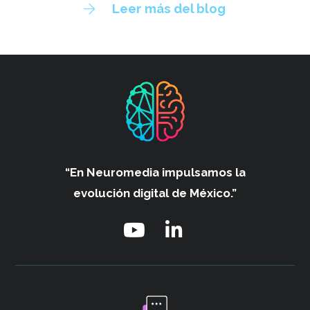
Leer más del blog
“En Neuromedia impulsamos
la
evolución digital de México.”