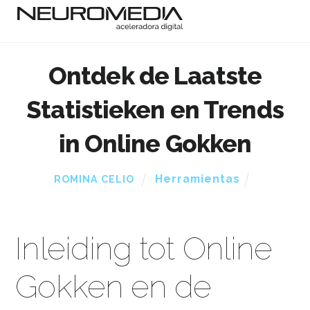
Ontdek de Laatste
Statistieken en Trends
in Online Gokken
Herramientas
ROMINA CELIO
Inleiding tot Online
Gokken en de