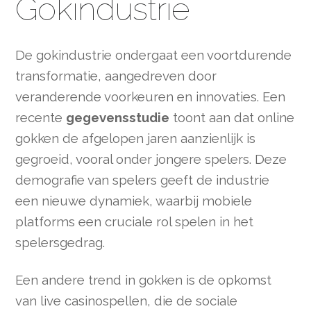
Gokindustrie
De gokindustrie ondergaat een voortdurende
transformatie, aangedreven door
veranderende voorkeuren en innovaties. Een
recente
gegevensstudie
toont aan dat online
gokken de afgelopen jaren aanzienlijk is
gegroeid, vooral onder jongere spelers. Deze
demografie van spelers geeft de industrie
een nieuwe dynamiek, waarbij mobiele
platforms een cruciale rol spelen in het
spelersgedrag.
Een andere trend in gokken is de opkomst
van live casinospellen, die de sociale