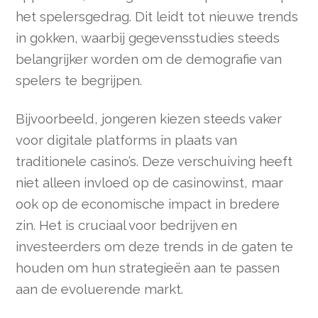
het spelersgedrag. Dit leidt tot nieuwe trends
in gokken, waarbij gegevensstudies steeds
belangrijker worden om de demografie van
spelers te begrijpen.
Bijvoorbeeld, jongeren kiezen steeds vaker
voor digitale platforms in plaats van
traditionele casino’s. Deze verschuiving heeft
niet alleen invloed op de casinowinst, maar
ook op de economische impact in bredere
zin. Het is cruciaal voor bedrijven en
investeerders om deze trends in de gaten te
houden om hun strategieën aan te passen
aan de evoluerende markt.