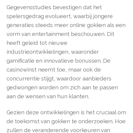
Gegevensstudies bevestigen dat het
spelersgedrag evolueert, waarbij jongere
generaties steeds meer online gokken als een
vorm van entertainment beschouwen. Dit
heeft geleid tot nieuwe
industrieontwikkelingen, waaronder
gamificatie en innovatieve bonussen. De
casinowinst neemt toe, maar ook de
concurrentie stijgt, waardoor aanbieders
gedwongen worden om zich aan te passen
aan de wensen van hun klanten.
Gezien deze ontwikkelingen is het cruciaal om
de toekomst van gokken te onderzoeken. Hoe
zullen de veranderende voorkeuren van