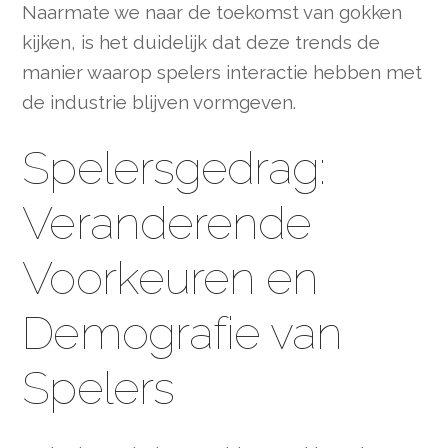
Naarmate we naar de toekomst van gokken
kijken, is het duidelijk dat deze trends de
manier waarop spelers interactie hebben met
de industrie blijven vormgeven.
Spelersgedrag:
Veranderende
Voorkeuren en
Demografie van
Spelers