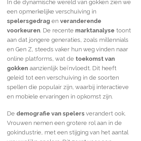
In de dynamische wereld van gokken zien we
een opmerkelijke verschuiving in
spelersgedrag
en
veranderende
voorkeuren
. De recente
marktanalyse
toont
aan dat jongere generaties, zoals millennials
en Gen Z, steeds vaker hun weg vinden naar
online platforms, wat de
toekomst van
gokken
aanzienlijk beïnvloedt. Dit heeft
geleid tot een verschuiving in de soorten
spellen die populair zijn, waarbij interactieve
en mobiele ervaringen in opkomst zijn.
De
demografie van spelers
verandert ook.
Vrouwen nemen een grotere rol aan in de
gokindustrie, met een stijging van het aantal