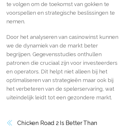
te volgen om de toekomst van gokken te
voorspellen en strategische beslissingen te
nemen.
Door het analyseren van casinowinst kunnen
we de dynamiek van de markt beter
begrijpen. Gegevensstudies onthullen
patronen die cruciaal zijn voor investeerders
en operators. Dit helpt niet alleen bij het
optimaliseren van strategieën maar ook bij
het verbeteren van de spelerservaring, wat
uiteindelijk leidt tot een gezondere markt.
Chicken Road 2 Is Better Than