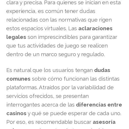
clara y precisa. Para quienes se inician en esta
experiencia, es común tener dudas
relacionadas con las normativas que rigen
estos espacios virtuales. Las
aclaraciones
legales
son imprescindibles para garantizar
que tus actividades de juego se realicen
dentro de un marco seguro y regulado.
Es natural que los usuarios tengan
dudas
comunes
sobre cómo funcionan las distintas
plataformas. Atraídos por la variabilidad de
servicios ofrecidos, se presentan
interrogantes acerca de las
diferencias entre
casinos
y qué se puede esperar de cada uno.
Por eso, es recomendable buscar
asesoría