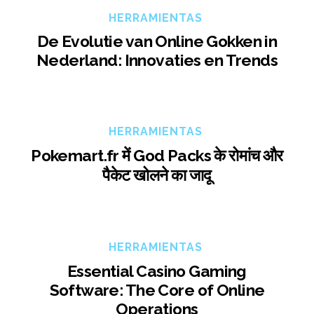
HERRAMIENTAS
De Evolutie van Online Gokken in
Nederland: Innovaties en Trends
HERRAMIENTAS
Pokemart.fr में God Packs के रोमांच और
पैकेट खोलने का जादू
HERRAMIENTAS
Essential Casino Gaming
Software: The Core of Online
Operations