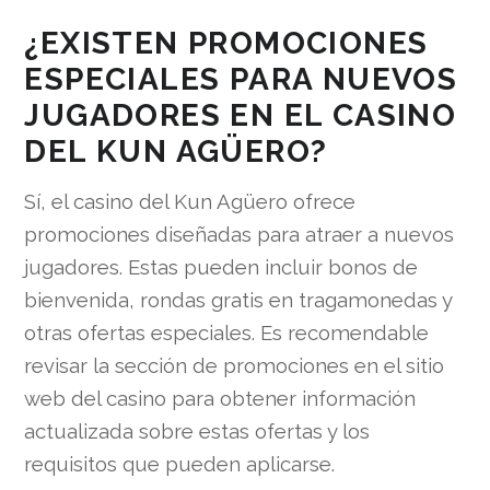
¿EXISTEN PROMOCIONES
ESPECIALES PARA NUEVOS
JUGADORES EN EL CASINO
DEL KUN AGÜERO?
Sí, el casino del Kun Agüero ofrece
promociones diseñadas para atraer a nuevos
jugadores. Estas pueden incluir bonos de
bienvenida, rondas gratis en tragamonedas y
otras ofertas especiales. Es recomendable
revisar la sección de promociones en el sitio
web del casino para obtener información
actualizada sobre estas ofertas y los
requisitos que pueden aplicarse.