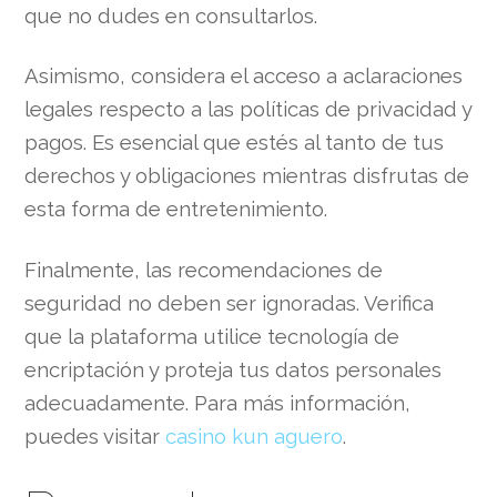
que no dudes en consultarlos.
Asimismo, considera el acceso a aclaraciones
legales respecto a las políticas de privacidad y
pagos. Es esencial que estés al tanto de tus
derechos y obligaciones mientras disfrutas de
esta forma de entretenimiento.
Finalmente, las recomendaciones de
seguridad no deben ser ignoradas. Verifica
que la plataforma utilice tecnología de
encriptación y proteja tus datos personales
adecuadamente. Para más información,
puedes visitar
casino kun aguero
.