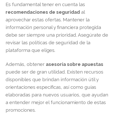
Es fundamental tener en cuenta las
recomendaciones de seguridad
al
aprovechar estas ofertas. Mantener la
información personal y financiera protegida
debe ser siempre una prioridad. Asegúrate de
revisar las políticas de seguridad de la
plataforma que eliges.
Además, obtener
asesoría sobre apuestas
puede ser de gran utilidad. Existen recursos
disponibles que brindan información útil y
orientaciones específicas, así como guías
elaboradas para nuevos usuarios, que ayudan
a entender mejor el funcionamiento de estas
promociones.