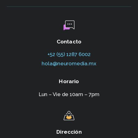
Contacto
+52 (55) 1287 6002‬
hola@neuromedia.mx
Horario
Lun – Vie de 10am – 7pm
Dirección