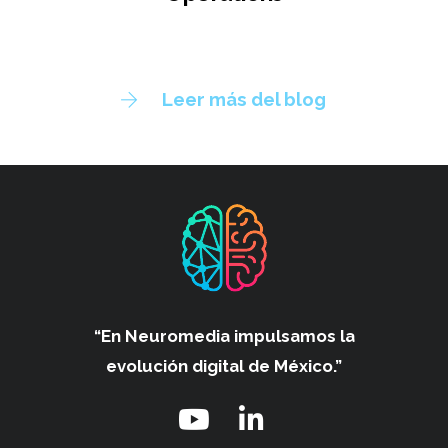
Leer más del blog
“En Neuromedia impulsamos
la
evolución digital de México.”