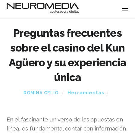
Preguntas frecuentes
sobre el casino del Kun
Agüero y su experiencia
única
Herramientas
ROMINA CELIO
En el fascinante universo de las apuestas en
línea, es fundamental contar con información