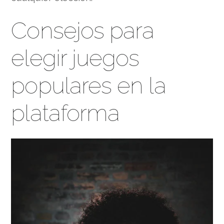
Consejos para
elegir juegos
populares en la
plataforma