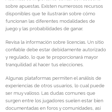
sobre apuestas. Existen numerosos recursos
disponibles que te ilustrarán sobre cómo
funcionan las diferentes modalidades de
juego y las probabilidades de ganar.
Revisa la información sobre licencias. Un sitio
confiable debe estar debidamente autorizado
y regulado, lo que te proporcionará mayor
tranquilidad al hacer tus elecciones.
Algunas plataformas permiten el análisis de
experiencias de otros usuarios, lo cual puede
ser muy valioso. Las dudas comunes que
surgen entre los jugadores suelen estar bien
documentadas en foros y comunidades, así