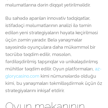
məlumatlarına dərin diqqət yetirilməlidir.
Bu sahədə aparılan innovativ tədqiqatlar,
istifadəçi məlumatlarının analizi ilə təmin
edilən yeni strategiyaların həyata keçirilməsi
üçün zəmin yaradır. Belə yanaşmalar
sayəsində oyunçulara daha mükəmməl bir
təcrübə təqdim edilir, məsələn,
fərdiləşdirilmiş tapşırıqlar və unikalaşdırılmış
mühitlər təqdim edilir. Oyun platformaları,
az-
glorycasino.com
kimi nümunələrdə olduğu
kimi, bu yanaşmaları təkmilləşdirmək üçün öz
strategiyalarını inkişaf etdirir.
Oyun məkanının