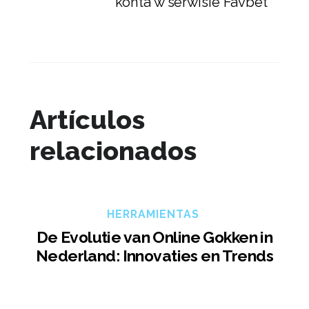
konta w serwisie Favbet
Artículos
relacionados
HERRAMIENTAS
De Evolutie van Online Gokken in
Nederland: Innovaties en Trends