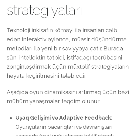
strategiyaları
Texnoloji inkişafın köməyi ilə insanları cəlb
edən interaktiv əyləncə, müasir düşündürmə
metodları ilə yeni bir səviyyəyə çatır. Burada
süni intellektin tətbiqi, istifadəçı təcrübəsini
zənginləşdirmək üçün müxtəlif strategiyaların
həyata keçirilməsini tələb edir.
Aşağıda oyun dinamikasını artırmaq üçün bəzi
mühüm yanaşmalar təqdim olunur:
Uşaq Gelişimi və Adaptive Feedback:
Oyunçuların bacarıqları və davranışları
əsasında fərdi uyğunlaşma təklif etmək,