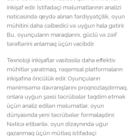
inkişaf edir. İstifadəçi məlumatlarının analizi
nəticəsində qeydə alınan fərdiyyətçilik, oyun
mühitini daha cəlbedici və uyğun hala gətirir.
Bu, oyunçuların maraqlarını, güclü və zəif
tərəflərini anlamaq üçün vacibdir.
Texnoloji inkişaflar vasitəsilə daha effektiv
mühitlər yaratmaq, rəqəmsal platformaların
inkişafına öncülük edir. Oyunçuların
mənimsəmə davranışlarını proqnozlaşdırmaq,
onlara uyğun şəxsi təcrübələr təqdim etmək
üçün analiz edilən məlumatlar, oyun
dünyasında yeni təcrübələr formalaşdırır.
Nəticə etibarilə, oyun dizaynında uğur
qazanmaq üçün mütləq istifadəçi