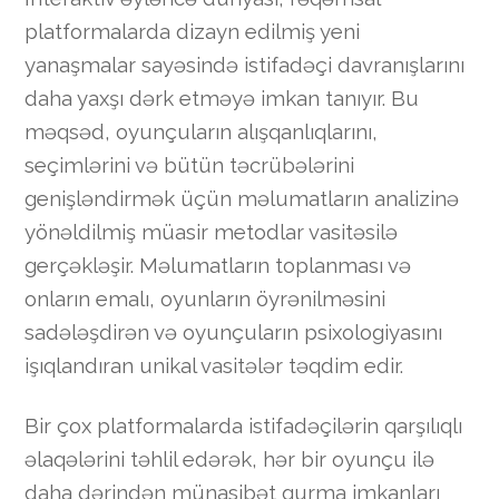
platformalarda dizayn edilmiş yeni
yanaşmalar sayəsində istifadəçi davranışlarını
daha yaxşı dərk etməyə imkan tanıyır. Bu
məqsəd, oyunçuların alışqanlıqlarını,
seçimlərini və bütün təcrübələrini
genişləndirmək üçün məlumatların analizinə
yönəldilmiş müasir metodlar vasitəsilə
gerçəkləşir. Məlumatların toplanması və
onların emalı, oyunların öyrənilməsini
sadələşdirən və oyunçuların psixologiyasını
işıqlandıran unikal vasitələr təqdim edir.
Bir çox platformalarda istifadəçilərin qarşılıqlı
əlaqələrini təhlil edərək, hər bir oyunçu ilə
daha dərindən münasibət qurma imkanları