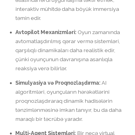
interaktiv mühitdə daha böyük immersiya
təmin edir.
Avtopilot Mexanizmləri:
Oyun zamanında
avtomatlaşdırılmış qərar vermə sistemləri,
qarşılıqlı dinamikaları daha realistik edir,
çünki oyunçunun davranışına asanlıqla
reaksiya verə bilirlər.
Simulyasiya və Proqnozlaşdırma:
AI
algoritmləri, oyunçuların hərəkətlərini
proqnozlaşdıraraq dinamik hadisələrin
tənzimlənməsinə imkan tanıyır, bu da daha
maraqlı bir təcrübə yaradır.
Multi-Agent Sistemləri:
Bir neçə virtual