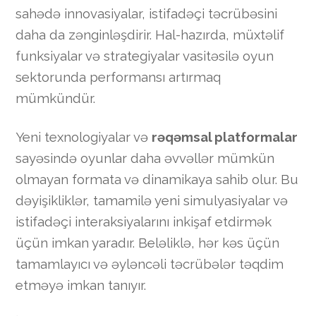
sahədə innovasiyalar, istifadəçi təcrübəsini
daha da zənginləşdirir. Hal-hazırda, müxtəlif
funksiyalar və strategiyalar vasitəsilə oyun
sektorunda performansı artırmaq
mümkündür.
Yeni texnologiyalar və
rəqəmsal platformalar
sayəsində oyunlar daha əvvəllər mümkün
olmayan formata və dinamikaya sahib olur. Bu
dəyişikliklər, tamamilə yeni simulyasiyalar və
istifadəçi interaksiyalarını inkişaf etdirmək
üçün imkan yaradır. Beləliklə, hər kəs üçün
tamamlayıcı və əyləncəli təcrübələr təqdim
etməyə imkan tanıyır.