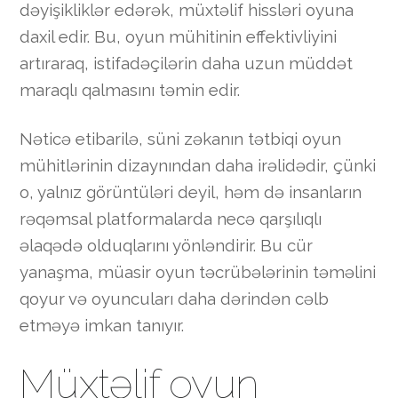
dəyişikliklər edərək, müxtəlif hissləri oyuna
daxil edir. Bu, oyun mühitinin effektivliyini
artıraraq, istifadəçilərin daha uzun müddət
maraqlı qalmasını təmin edir.
Nəticə etibarilə, süni zəkanın tətbiqi oyun
mühitlərinin dizaynından daha irəlidədir, çünki
o, yalnız görüntüləri deyil, həm də insanların
rəqəmsal platformalarda necə qarşılıqlı
əlaqədə olduqlarını yönləndirir. Bu cür
yanaşma, müasir oyun təcrübələrinin təməlini
qoyur və oyuncuları daha dərindən cəlb
etməyə imkan tanıyır.
Müxtəlif oyun