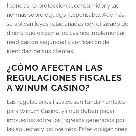
licencias, la protección al consumidor y las
normas sobre el juego responsable. Además,
se aplican leyes relacionadas con el lavado de
dinero que exigen a los casinos implementar
medidas de seguridad y verificación de
identidad de sus clientes.
¿CÓMO AFECTAN LAS
REGULACIONES FISCALES
A WINUM CASINO?
Las regulaciones fiscales son fundamentales
para Winum Casino, ya que deben pagar
impuestos sobre los ingresos generados por
las apuestas y los premios. Estas obligaciones