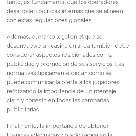
tanto, es fundamental que los operadores
desarrollen políticas internas que se alineen
con estas regulaciones globales.
Además, el marco legal en el que se
desenvuelve un casino en línea también debe
considerar aspectos relacionados con la
publicidad y promoción de sus servicios. Las
normativas típicamente dictan cómo se
puede comunicar la oferta a los jugadores,
reforzando la importancia de un mensaje
claro y honesto en todas las campañas
publicitarias.
Finalmente, la importancia de obtener
licencias adecuadas no solo radica en la