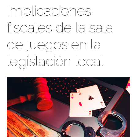
Implicaciones
fiscales de la sala
de juegos en la
legislación local