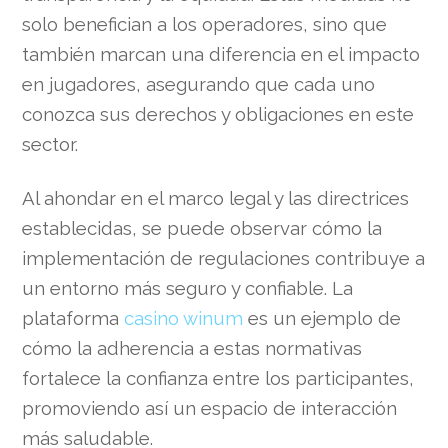
solo benefician a los operadores, sino que
también marcan una diferencia en el impacto
en jugadores, asegurando que cada uno
conozca sus derechos y obligaciones en este
sector.
Al ahondar en el marco legal y las directrices
establecidas, se puede observar cómo la
implementación de regulaciones contribuye a
un entorno más seguro y confiable. La
plataforma
casino winum
es un ejemplo de
cómo la adherencia a estas normativas
fortalece la confianza entre los participantes,
promoviendo así un espacio de interacción
más saludable.