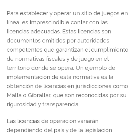
Para establecer y operar un sitio de juegos en
línea, es imprescindible contar con las
licencias adecuadas. Estas licencias son
documentos emitidos por autoridades
competentes que garantizan el cumplimiento
de normativas fiscales y de juego en el
territorio donde se opera. Un ejemplo de
implementación de esta normativa es la
obtención de licencias en jurisdicciones como
Malta o Gibraltar, que son reconocidas por su
rigurosidad y transparencia.
Las licencias de operación variarán
dependiendo del país y de la legislación