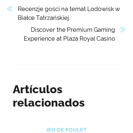
Recenzje gości na temat Lodowisk w
Białce Tatrzańskiej
Discover the Premium Gaming
Experience at Plaza Royal Casino
Artículos
relacionados
JEU DE POULET