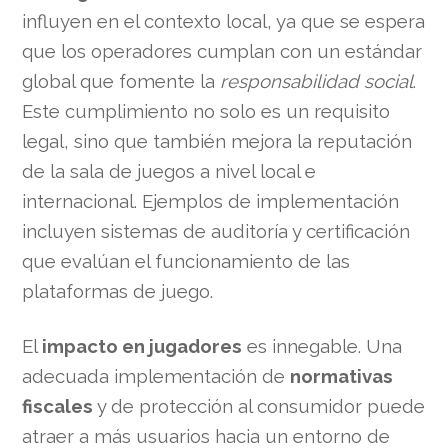
influyen en el contexto local, ya que se espera
que los operadores cumplan con un estándar
global que fomente la
responsabilidad social
.
Este cumplimiento no solo es un requisito
legal, sino que también mejora la reputación
de la sala de juegos a nivel local e
internacional. Ejemplos de implementación
incluyen sistemas de auditoría y certificación
que evalúan el funcionamiento de las
plataformas de juego.
El
impacto en jugadores
es innegable. Una
adecuada implementación de
normativas
fiscales
y de protección al consumidor puede
atraer a más usuarios hacia un entorno de