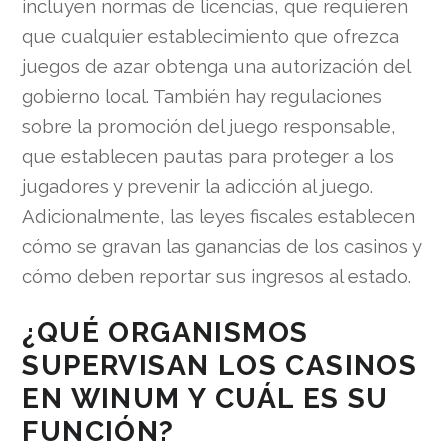
incluyen normas de licencias, que requieren
que cualquier establecimiento que ofrezca
juegos de azar obtenga una autorización del
gobierno local. También hay regulaciones
sobre la promoción del juego responsable,
que establecen pautas para proteger a los
jugadores y prevenir la adicción al juego.
Adicionalmente, las leyes fiscales establecen
cómo se gravan las ganancias de los casinos y
cómo deben reportar sus ingresos al estado.
¿QUÉ ORGANISMOS
SUPERVISAN LOS CASINOS
EN WINUM Y CUÁL ES SU
FUNCIÓN?