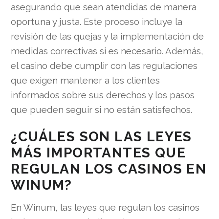
asegurando que sean atendidas de manera
oportuna y justa. Este proceso incluye la
revisión de las quejas y la implementación de
medidas correctivas si es necesario. Además,
el casino debe cumplir con las regulaciones
que exigen mantener a los clientes
informados sobre sus derechos y los pasos
que pueden seguir si no están satisfechos.
¿CUÁLES SON LAS LEYES
MÁS IMPORTANTES QUE
REGULAN LOS CASINOS EN
WINUM?
En Winum, las leyes que regulan los casinos