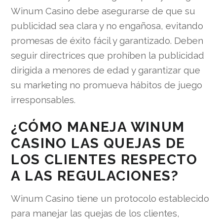
Winum Casino debe asegurarse de que su
publicidad sea clara y no engañosa, evitando
promesas de éxito fácil y garantizado. Deben
seguir directrices que prohíben la publicidad
dirigida a menores de edad y garantizar que
su marketing no promueva hábitos de juego
irresponsables.
¿CÓMO MANEJA WINUM
CASINO LAS QUEJAS DE
LOS CLIENTES RESPECTO
A LAS REGULACIONES?
Winum Casino tiene un protocolo establecido
para manejar las quejas de los clientes,