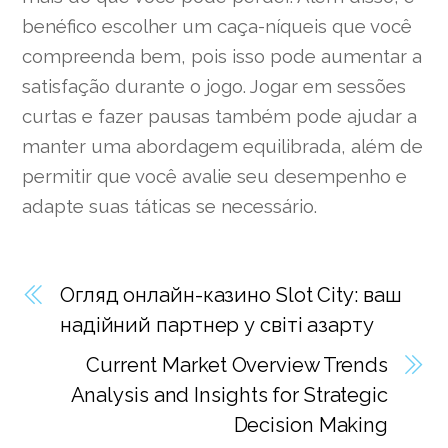
benéfico escolher um caça-níqueis que você
compreenda bem, pois isso pode aumentar a
satisfação durante o jogo. Jogar em sessões
curtas e fazer pausas também pode ajudar a
manter uma abordagem equilibrada, além de
permitir que você avalie seu desempenho e
adapte suas táticas se necessário.
Огляд онлайн-казино Slot City: ваш
надійний партнер у світі азарту
Current Market Overview Trends
Analysis and Insights for Strategic
Decision Making