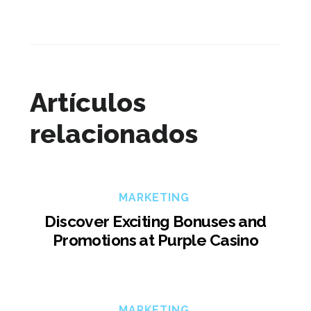
Artículos
relacionados
MARKETING
Discover Exciting Bonuses and
Promotions at Purple Casino
MARKETING