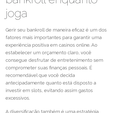
joga
Gerir seu bankroll de maneira eficaz é um dos
fatores mais importantes para garantir uma
experiência positiva em casinos online. Ao
estabelecer um orçamento claro, você
consegue desfrutar de entretenimento sem
comprometer suas finanças pessoais. É
recomendável que você decida
antecipadamente quanto está disposto a
investir em slots, evitando assim gastos
excessivos.
A diversificação também é uma estratégia