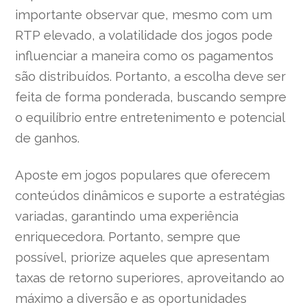
importante observar que, mesmo com um
RTP elevado, a volatilidade dos jogos pode
influenciar a maneira como os pagamentos
são distribuídos. Portanto, a escolha deve ser
feita de forma ponderada, buscando sempre
o equilíbrio entre entretenimento e potencial
de ganhos.
Aposte em jogos populares que oferecem
conteúdos dinâmicos e suporte a estratégias
variadas, garantindo uma experiência
enriquecedora. Portanto, sempre que
possível, priorize aqueles que apresentam
taxas de retorno superiores, aproveitando ao
máximo a diversão e as oportunidades