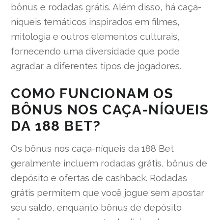
bônus e rodadas grátis. Além disso, há caça-
níqueis temáticos inspirados em filmes,
mitologia e outros elementos culturais,
fornecendo uma diversidade que pode
agradar a diferentes tipos de jogadores.
COMO FUNCIONAM OS
BÔNUS NOS CAÇA-NÍQUEIS
DA 188 BET?
Os bônus nos caça-níqueis da 188 Bet
geralmente incluem rodadas grátis, bônus de
depósito e ofertas de cashback. Rodadas
grátis permitem que você jogue sem apostar
seu saldo, enquanto bônus de depósito