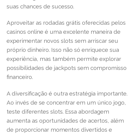
suas chances de sucesso.
Aproveitar as rodadas grátis oferecidas pelos
casinos online é uma excelente maneira de
experimentar novos slots sem arriscar seu
próprio dinheiro. Isso não só enriquece sua
experiência, mas também permite explorar
possibilidades de jackpots sem compromisso
financeiro.
A diversificação é outra estratégia importante.
Ao invés de se concentrar em um único jogo,
teste diferentes slots. Essa abordagem
aumenta as oportunidades de acertos, além
de proporcionar momentos divertidos e