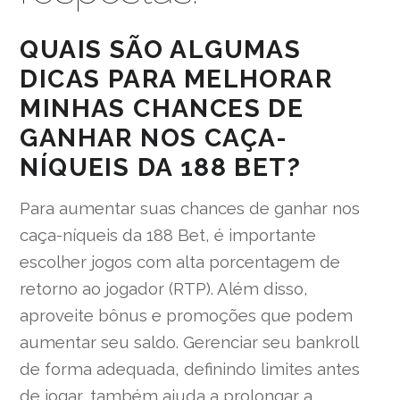
QUAIS SÃO ALGUMAS
DICAS PARA MELHORAR
MINHAS CHANCES DE
GANHAR NOS CAÇA-
NÍQUEIS DA 188 BET?
Para aumentar suas chances de ganhar nos
caça-níqueis da 188 Bet, é importante
escolher jogos com alta porcentagem de
retorno ao jogador (RTP). Além disso,
aproveite bônus e promoções que podem
aumentar seu saldo. Gerenciar seu bankroll
de forma adequada, definindo limites antes
de jogar, também ajuda a prolongar a