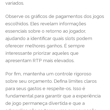
variados.
Observe os gráficos de pagamentos dos jogos
escolhidos. Eles revelam informações
essenciais sobre o retorno ao jogador,
ajudando a identificar quais slots podem
oferecer melhores ganhos. É sempre
interessante priorizar aqueles que
apresentam RTP mais elevados.
Por fim, mantenha um controle rigoroso
sobre seu orçamento. Defina limites claros
para seus gastos e respeite-os. Isso é
fundamental para garantir que a experiência
de jogo permaneça divertida e que a