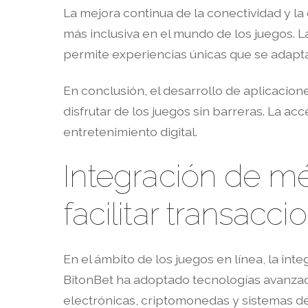
La mejora continua de la conectividad y l
más inclusiva en el mundo de los juegos. L
permite experiencias únicas que se adapta
En conclusión, el desarrollo de aplicacio
disfrutar de los juegos sin barreras. La acc
entretenimiento digital.
Integración de m
facilitar transacc
En el ámbito de los juegos en línea, la i
BitonBet ha adoptado tecnologías avanzada
electrónicas, criptomonedas y sistemas de