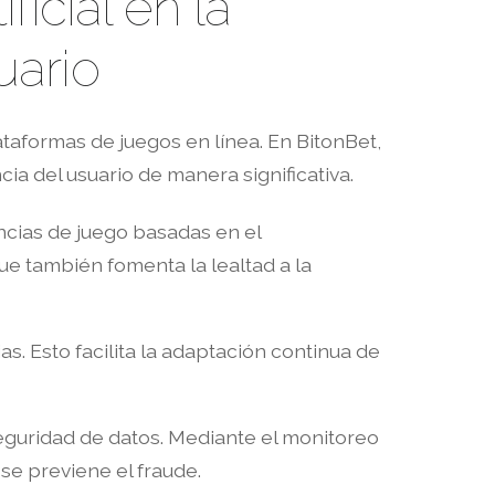
ficial en la
uario
lataformas de juegos en línea. En BitonBet,
a del usuario de manera significativa.
cias de juego basadas en el
ue también fomenta la lealtad a la
ias. Esto facilita la adaptación continua de
eguridad de datos. Mediante el monitoreo
se previene el fraude.