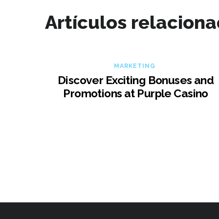
Artículos relacion
MARKETING
Discover Exciting Bonuses and
Promotions at Purple Casino