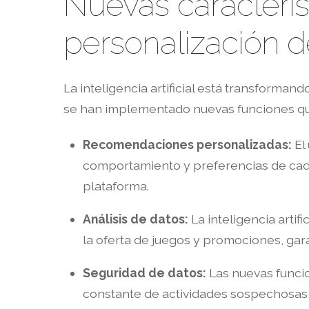
Nuevas característi
personalización d
La inteligencia artificial está transforman
se han implementado nuevas funciones que 
Recomendaciones personalizadas:
El
comportamiento y preferencias de cada 
plataforma.
Análisis de datos:
La inteligencia artif
la oferta de juegos y promociones, ga
Seguridad de datos:
Las nuevas funcio
constante de actividades sospechosas, 