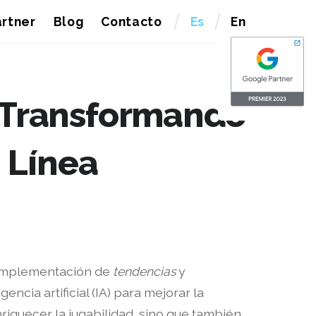
rtner
Blog
Contacto
Es
En
 Transformando
n Línea
 implementación de
tendencias
y
cia artificial (IA) para mejorar la
riquecer la jugabilidad, sino que también