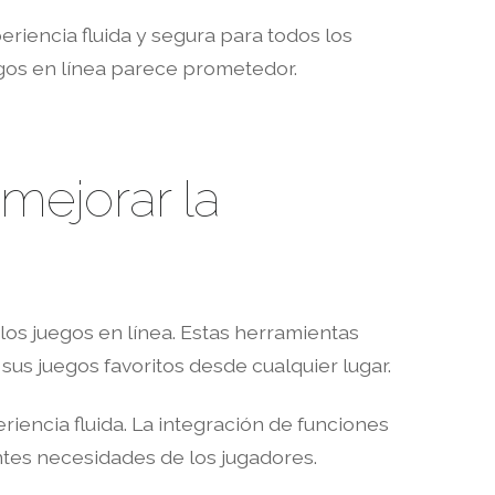
riencia fluida y segura para todos los
juegos en línea parece prometedor.
mejorar la
 los juegos en línea. Estas herramientas
 sus juegos favoritos desde cualquier lugar.
riencia fluida. La integración de funciones
ntes necesidades de los jugadores.