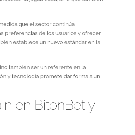
medida que el sector continúa
as preferencias de los usuarios y ofrecer
mbién establece un nuevo estándar en la
ino también ser un referente en la
ón y tecnología promete dar forma a un
n en BitonBet y