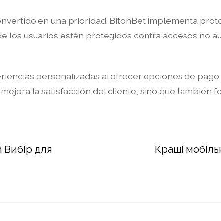
onvertido en una prioridad. BitonBet implementa prot
 de los usuarios estén protegidos contra accesos no au
periencias personalizadas al ofrecer opciones de pago
 mejora la satisfacción del cliente, sino que también
й Вибір для
Кращі мобільн