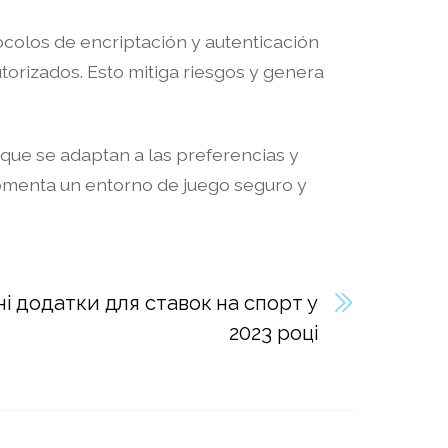
ocolos de encriptación y autenticación
torizados. Esto mitiga riesgos y genera
 que se adaptan a las preferencias y
 fomenta un entorno de juego seguro y
і додатки для ставок на спорт у
2023 році