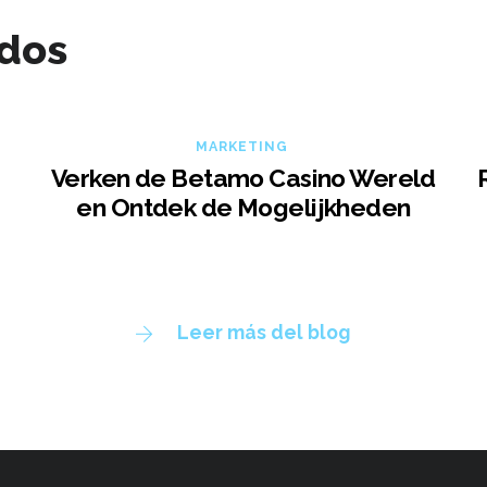
ados
MARKETING
Verken de Betamo Casino Wereld
en Ontdek de Mogelijkheden
Leer más del blog