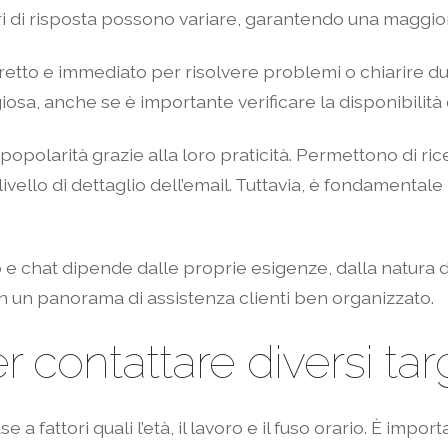
ari di risposta possono variare, garantendo una maggiore
diretto e immediato per risolvere problemi o chiarire du
osa, anche se è importante verificare la disponibilità d
opolarità grazie alla loro praticità. Permettono di ri
vello di dettaglio dell’email. Tuttavia, è fondamentale 
o e chat dipende dalle proprie esigenze, dalla natura d
in un panorama di assistenza clienti ben organizzato.
er contattare diversi ta
se a fattori quali l’età, il lavoro e il fuso orario. È i