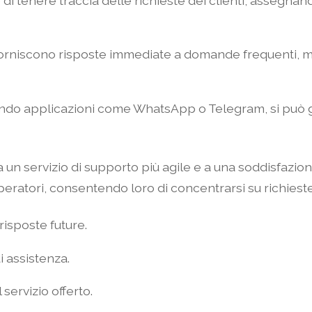
i tenere traccia delle richieste dei clienti, assegnan
orniscono risposte immediate a domande frequenti, mig
ando applicazioni come WhatsApp o Telegram, si può ga
 un servizio di supporto più agile e a una soddisfazione
peratori, consentendo loro di concentrarsi su richies
 risposte future.
 assistenza.
servizio offerto.