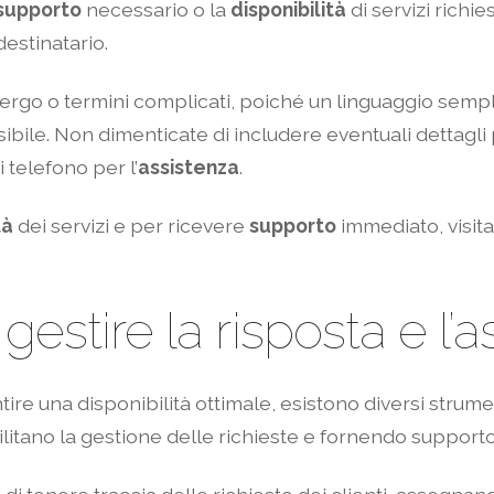
supporto
necessario o la
disponibilità
di servizi richi
destinatario.
te gergo o termini complicati, poiché un linguaggio semp
le. Non dimenticate di includere eventuali dettagli pra
 telefono per l’
assistenza
.
tà
dei servizi e per ricevere
supporto
immediato, visitat
 gestire la risposta e l’
antire una disponibilità ottimale, esistono diversi stru
cilitano la gestione delle richieste e fornendo support