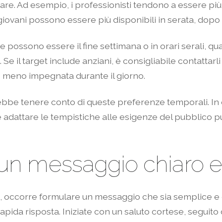
re. Ad esempio, i professionisti tendono a essere più
i giovani possono essere più disponibili in serata, dopo l
re possono essere il fine settimana o in orari serali, q
e il target include anziani, è consigliabile contattarli
e meno impegnata durante il giorno.
vrebbe tenere conto di queste preferenze temporali. In
e adattare le tempistiche alle esigenze del pubblico p
n messaggio chiaro e 
e, occorre formulare un messaggio che sia semplice e
 rapida risposta. Iniziate con un saluto cortese, segui