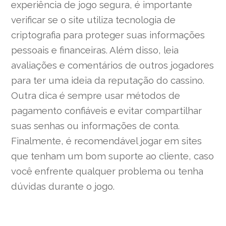
experiência de jogo segura, é importante
verificar se o site utiliza tecnologia de
criptografia para proteger suas informações
pessoais e financeiras. Além disso, leia
avaliações e comentários de outros jogadores
para ter uma ideia da reputação do cassino.
Outra dica é sempre usar métodos de
pagamento confiáveis e evitar compartilhar
suas senhas ou informações de conta.
Finalmente, é recomendável jogar em sites
que tenham um bom suporte ao cliente, caso
você enfrente qualquer problema ou tenha
dúvidas durante o jogo.