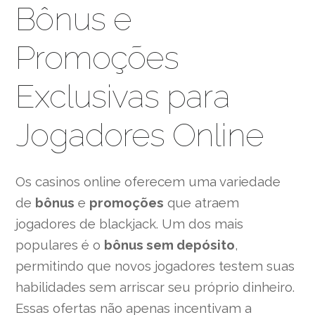
Bônus e
Promoções
Exclusivas para
Jogadores Online
Os casinos online oferecem uma variedade
de
bônus
e
promoções
que atraem
jogadores de blackjack. Um dos mais
populares é o
bônus sem depósito
,
permitindo que novos jogadores testem suas
habilidades sem arriscar seu próprio dinheiro.
Essas ofertas não apenas incentivam a