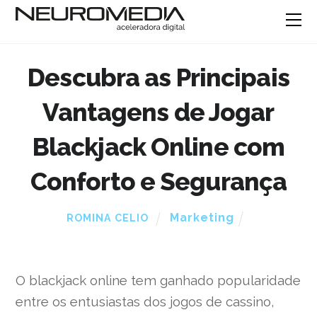
Descubra as Principais
Vantagens de Jogar
Blackjack Online com
Conforto e Segurança
Marketing
ROMINA CELIO
O blackjack online tem ganhado popularidade
entre os entusiastas dos jogos de cassino,