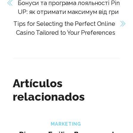
Бонуси та програма лояльності Pin
UP: як отримати максимум від гри
Tips for Selecting the Perfect Online
Casino Tailored to Your Preferences
Artículos
relacionados
MARKETING