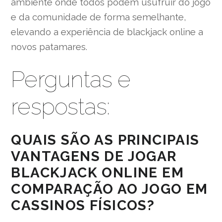
ambiente onde todos podem usufruir do jogo
e da comunidade de forma semelhante,
elevando a experiência de blackjack online a
novos patamares.
Perguntas e
respostas:
QUAIS SÃO AS PRINCIPAIS
VANTAGENS DE JOGAR
BLACKJACK ONLINE EM
COMPARAÇÃO AO JOGO EM
CASSINOS FÍSICOS?