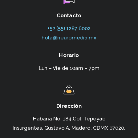
Contacto
+52 (55) 1287 6002‬
hola@neuromedia.mx
Horario
Lun – Vie de 10am – 7pm
Dirección
Habana No. 184,Col. Tepeyac
Insurgentes,
Gustavo A. Madero, CDMX 07020.