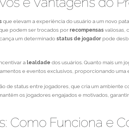
sivos e Vantagens do 
s
que elevam a experiência do usuário a um novo patam
 que podem ser trocados por
recompensas
valiosas,
alcança um determinado
status de jogador
pode desbl
ncentivar a
lealdade
dos usuários. Quanto mais um jo
çamentos e eventos exclusivos, proporcionando uma ex
ão de status entre jogadores, que cria um ambiente co
têm os jogadores engajados e motivados, garantind
os: Como Funciona e 