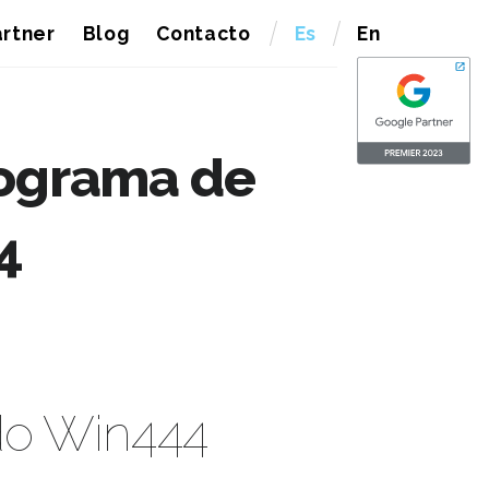
rtner
Blog
Contacto
Es
En
rograma de
4
do Win444