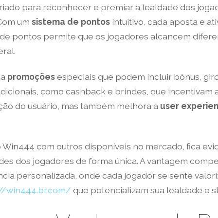
criado para reconhecer e premiar a lealdade dos jog
 Com um
sistema de pontos
intuitivo, cada aposta e a
o de pontos permite que os jogadores alcancem difer
ral.
 a
promoções
especiais que podem incluir bônus, giros
dicionais, como cashback e brindes, que incentivam a
ação do usuário, mas também melhora a
user experie
 Win444 com outros disponíveis no mercado, fica evi
des dos jogadores de forma única. A vantagem compe
ia personalizada, onde cada jogador se sente valoriz
://win444.br.com/
que potencializam sua lealdade e st