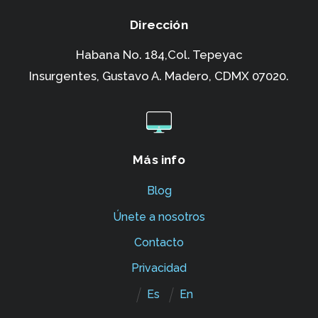
Dirección
Habana No. 184,Col. Tepeyac
Insurgentes,
Gustavo A. Madero, CDMX 07020.
Más info
Blog
Únete a nosotros
Contacto
Privacidad
Es
En