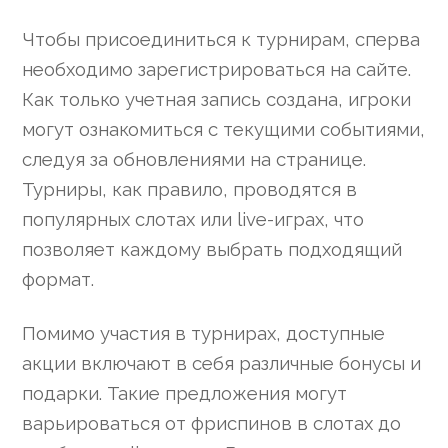
Чтобы присоединиться к турнирам, сперва
необходимо зарегистрироваться на сайте.
Как только учетная запись создана, игроки
могут ознакомиться с текущими событиями,
следуя за обновлениями на странице.
Турниры, как правило, проводятся в
популярных слотах или live-играх, что
позволяет каждому выбрать подходящий
формат.
Помимо участия в турнирах, доступные
акции включают в себя различные бонусы и
подарки. Такие предложения могут
варьироваться от фриспинов в слотах до