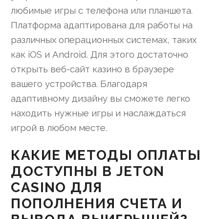
любимые игры с телефона или планшета.
Платформа адаптирована для работы на
различных операционных системах, таких
как iOS и Android. Для этого достаточно
открыть веб-сайт казино в браузере
вашего устройства. Благодаря
адаптивному дизайну вы сможете легко
находить нужные игры и наслаждаться
игрой в любом месте.
КАКИЕ МЕТОДЫ ОПЛАТЫ
ДОСТУПНЫ В JETON
CASINO ДЛЯ
ПОПОЛНЕНИЯ СЧЕТА И