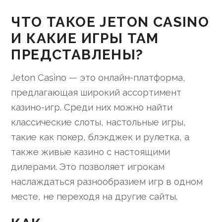
ЧТО ТАКОЕ JETON CASINO
И КАКИЕ ИГРЫ ТАМ
ПРЕДСТАВЛЕНЫ?
Jeton Casino — это онлайн-платформа,
предлагающая широкий ассортимент
казино-игр. Среди них можно найти
классические слоты, настольные игры,
такие как покер, блэкджек и рулетка, а
также живые казино с настоящими
дилерами. Это позволяет игрокам
наслаждаться разнообразием игр в одном
месте, не переходя на другие сайты.