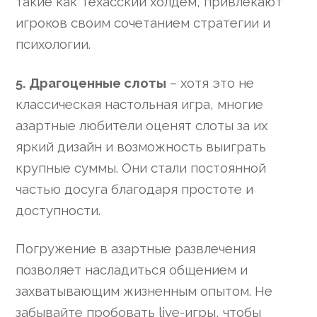
такие как Техасский холдем, привлекают
игроков своим сочетанием стратегии и
психологии.
5. Драгоценные слоты
– хотя это не
классическая настольная игра, многие
азартные любители оценят слоты за их
яркий дизайн и возможность выиграть
крупные суммы. Они стали постоянной
частью досуга благодаря простоте и
доступности.
Погружение в азартные развлечения
позволяет насладиться общением и
захватывающим жизненным опытом. Не
забывайте пробовать live-игры, чтобы