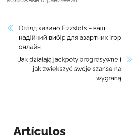
возможные ограничения.
Огляд казино Fizzslots – ваш
надійний вибір для азартних ігор
онлайн
Jak działają jackpoty progresywne i
jak zwiększyć swoje szanse na
wygraną
Artículos