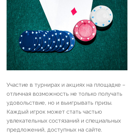
Участие в турнирах и акциях на площадке –
отличная возможность не только получать
удовольствие, но и выигрывать призы.
Каждый игрок может стать частью
увлекательных состязаний и специальных
предложений, доступных на сайте.