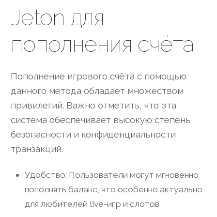
Jeton для
пополнения счёта
Пополнение игрового счёта с помощью
данного метода обладает множеством
привилегий. Важно отметить, что эта
система обеспечивает высокую степень
безопасности и конфиденциальности
транзакций.
Удобство: Пользователи могут мгновенно
пополнять баланс, что особенно актуально
для любителей live-игр и слотов.