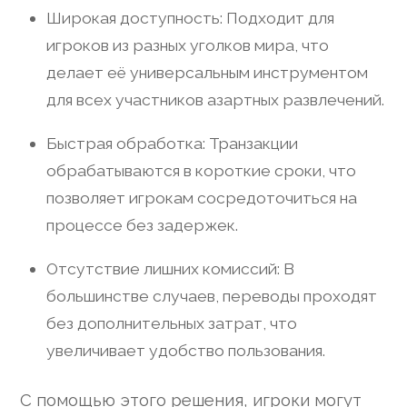
Широкая доступность: Подходит для
игроков из разных уголков мира, что
делает её универсальным инструментом
для всех участников азартных развлечений.
Быстрая обработка: Транзакции
обрабатываются в короткие сроки, что
позволяет игрокам сосредоточиться на
процессе без задержек.
Отсутствие лишних комиссий: В
большинстве случаев, переводы проходят
без дополнительных затрат, что
увеличивает удобство пользования.
С помощью этого решения, игроки могут