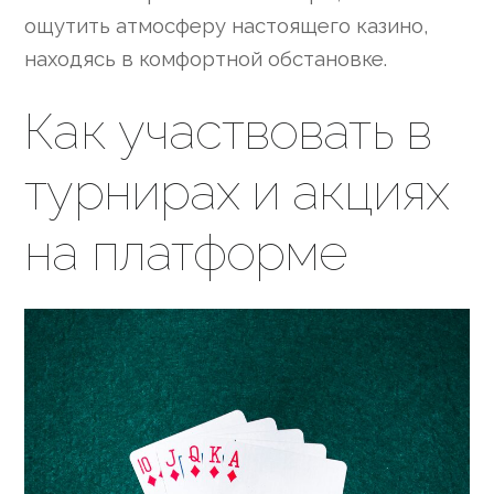
ощутить атмосферу настоящего казино,
находясь в комфортной обстановке.
Как участвовать в
турнирах и акциях
на платформе