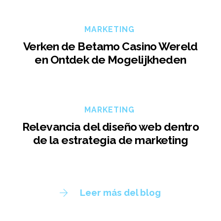
MARKETING
Verken de Betamo Casino Wereld
en Ontdek de Mogelijkheden
MARKETING
Relevancia del diseño web dentro
de la estrategia de marketing
Leer más del blog