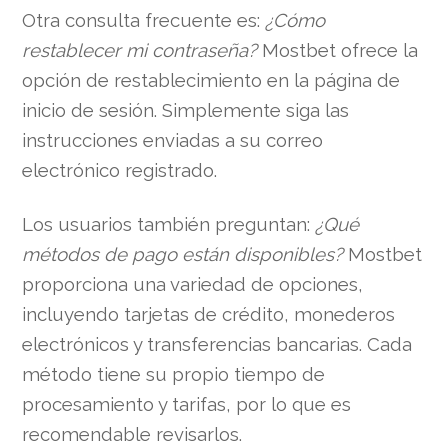
Otra consulta frecuente es:
¿Cómo
restablecer mi contraseña?
Mostbet ofrece la
opción de restablecimiento en la página de
inicio de sesión. Simplemente siga las
instrucciones enviadas a su correo
electrónico registrado.
Los usuarios también preguntan:
¿Qué
métodos de pago están disponibles?
Mostbet
proporciona una variedad de opciones,
incluyendo tarjetas de crédito, monederos
electrónicos y transferencias bancarias. Cada
método tiene su propio tiempo de
procesamiento y tarifas, por lo que es
recomendable revisarlos.