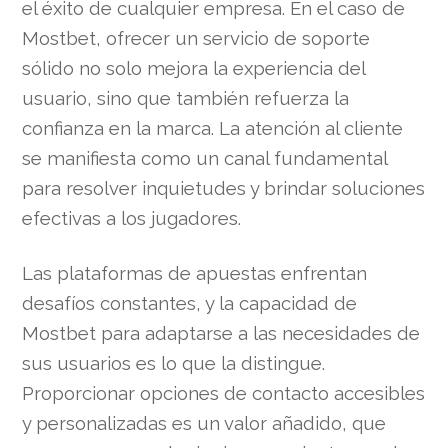
el éxito de cualquier empresa. En el caso de
Mostbet, ofrecer un servicio de soporte
sólido no solo mejora la experiencia del
usuario, sino que también refuerza la
confianza en la marca. La atención al cliente
se manifiesta como un canal fundamental
para resolver inquietudes y brindar soluciones
efectivas a los jugadores.
Las plataformas de apuestas enfrentan
desafíos constantes, y la capacidad de
Mostbet para adaptarse a las necesidades de
sus usuarios es lo que la distingue.
Proporcionar opciones de contacto accesibles
y personalizadas es un valor añadido, que