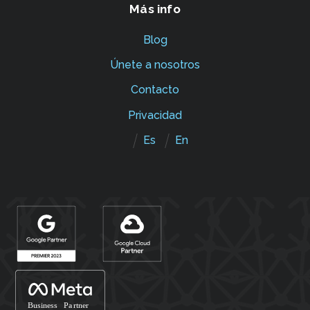
Más info
Blog
Únete a nosotros
Contacto
Privacidad
Es
En