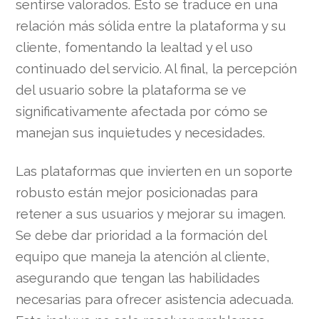
sentirse valorados. Esto se traduce en una
relación más sólida entre la plataforma y su
cliente, fomentando la lealtad y el uso
continuado del servicio. Al final, la percepción
del usuario sobre la plataforma se ve
significativamente afectada por cómo se
manejan sus inquietudes y necesidades.
Las plataformas que invierten en un soporte
robusto están mejor posicionadas para
retener a sus usuarios y mejorar su imagen.
Se debe dar prioridad a la formación del
equipo que maneja la atención al cliente,
asegurando que tengan las habilidades
necesarias para ofrecer asistencia adecuada.