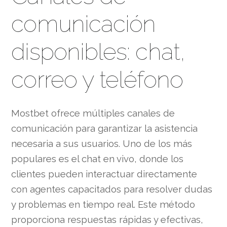
comunicación
disponibles: chat,
correo y teléfono
Mostbet ofrece múltiples canales de
comunicación para garantizar la asistencia
necesaria a sus usuarios. Uno de los más
populares es el chat en vivo, donde los
clientes pueden interactuar directamente
con agentes capacitados para resolver dudas
y problemas en tiempo real. Este método
proporciona respuestas rápidas y efectivas,