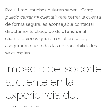
Por último, muchos quieren saber:
¿Cómo
puedo cerrar mi cuenta?
Para cerrar la cuenta
de forma segura, es aconsejable contactar
directamente al equipo de
atención
al
cliente, quienes guiarán en el proceso y
asegurarán que todas las responsabilidades
se cumplan.
Impacto del soporte
al cliente en la
experiencia del