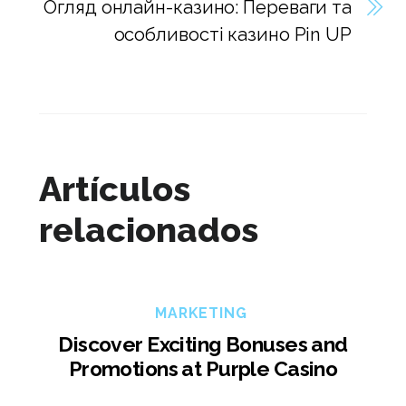
Огляд онлайн-казино: Переваги та
особливості казино Pin UP
Artículos
relacionados
MARKETING
Discover Exciting Bonuses and
Promotions at Purple Casino