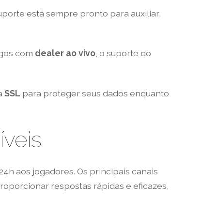
suporte está sempre pronto para auxiliar.
ogos com
dealer ao vivo
, o suporte do
ia
SSL
para proteger seus dados enquanto
íveis
4h aos jogadores. Os principais canais
roporcionar respostas rápidas e eficazes,