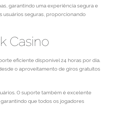
as, garantindo uma experiência segura e
s usuários seguras, proporcionando
k Casino
te eficiente disponível 24 horas por dia.
desde o aproveitamento de giros gratuitos
uários. O suporte também é excelente
 garantindo que todos os jogadores