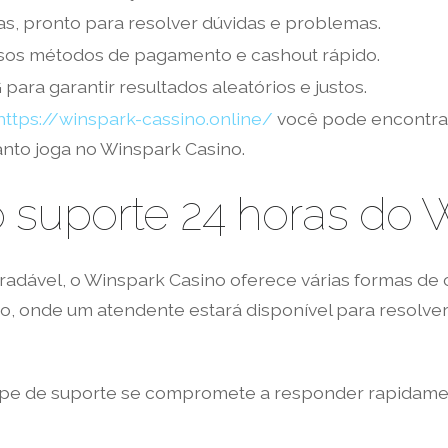
as, pronto para resolver dúvidas e problemas.
sos métodos de pagamento e cashout rápido.
para garantir resultados aleatórios e justos.
https://winspark-cassino.online/
você pode encontrar
nto joga no Winspark Casino.
 suporte 24 horas do 
radável, o Winspark Casino oferece várias formas de 
o, onde um atendente estará disponível para resolve
quipe de suporte se compromete a responder rapidame