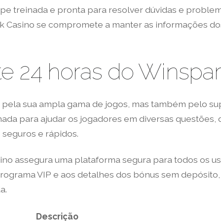
 treinada e pronta para resolver dúvidas e problem
rk Casino se compromete a manter as informações do
e 24 horas do Winspar
pela sua ampla gama de jogos, mas também pelo supor
nada para ajudar os jogadores em diversas questões, 
 seguros e rápidos.
ino assegura uma plataforma segura para todos os us
programa VIP e aos detalhes dos bónus sem depósito,
a.
Descrição