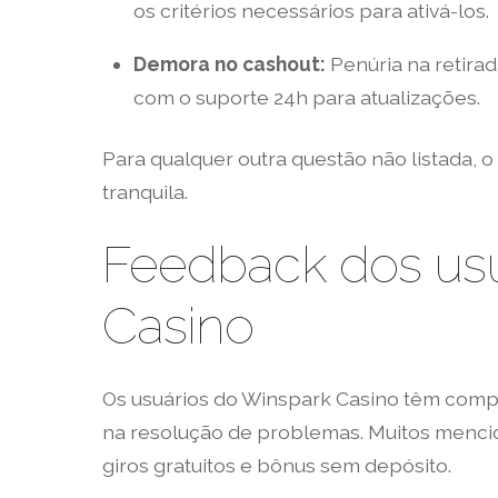
os critérios necessários para ativá-los.
Demora no cashout:
Penúria na retira
com o suporte 24h para atualizações.
Para qualquer outra questão não listada, o
tranquila.
Feedback dos usu
Casino
Os usuários do Winspark Casino têm compa
na resolução de problemas. Muitos mencio
giros gratuitos e bônus sem depósito.