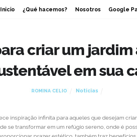
Inicio
¿Qué hacemos?
Nosotros
Google Pa
para criar um jardim
sustentável em sua c
Noticias
ROMINA CELIO
rece inspiração infinita para aqueles que desejam cri
de se transformar em um refúgio sereno, onde é poss
proporcionar prazer estético, também traz benefícios