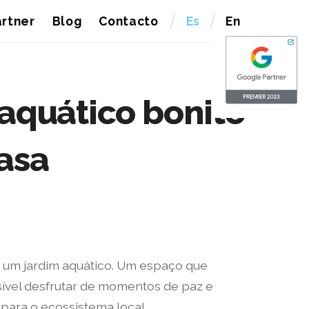
rtner
Blog
Contacto
Es
En
 aquático bonito
asa
ar um jardim aquático. Um espaço que
ível desfrutar de momentos de paz e
 para o ecossistema local.