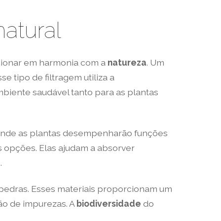
atural
ncionar em harmonia com a
natureza
. Um
e tipo de filtragem utiliza a
mbiente saudável tanto para as plantas
co onde as plantas desempenharão funções
s opções. Elas ajudam a absorver
.
e pedras. Esses materiais proporcionam um
ão de impurezas. A
biodiversidade
do