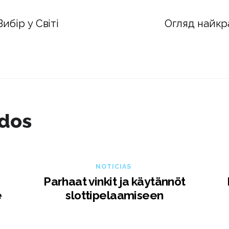
ибір у Світі
Огляд найкр
ados
NOTICIAS
Parhaat vinkit ja käytännöt
e
slottipelaamiseen