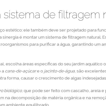
istema de filtragem n
ço estético; ele também deve ser projetado para fu
sinergia é montar um sistema de filtragem natural. Ess
croorganismos para purificar a água, garantindo um a
ural, escolha áreas específicas do seu jardim aquáti
o a
cana-de-açúcar
e o
jacinto-de-água
, são excelente
tra forma, causar o crescimento de algas indesejadas
tro biológico
, que pode ser feito com cascalho, areia 
dam na decomposição de matéria orgânica e na remoç
 um ambiente equilibrado.