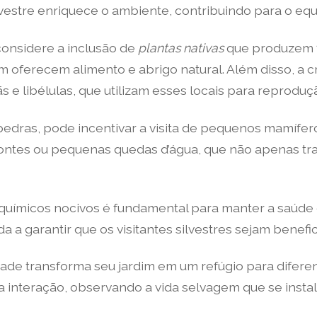
vestre enriquece o ambiente, contribuindo para o equi
 considere a inclusão de
plantas nativas
que produzem fl
erecem alimento e abrigo natural. Além disso, a cr
s e libélulas, que utilizam esses locais para reprodu
pedras, pode incentivar a visita de pequenos mamífero
de fontes ou pequenas quedas d’água, que não apenas 
 químicos nocivos é fundamental para manter a saúde
da a garantir que os visitantes silvestres sejam benefi
idade transforma seu jardim em um refúgio para difer
a interação, observando a vida selvagem que se insta