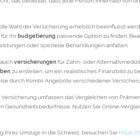
icht, das bedeutet, dass jede Person innerhalb von d
ie Wahl der Versicherung erheblich beeinflusst werde
für Ihr
budgetierung
passende Option zu finden. Beac
leistungen oder spezielle Behandlungen anfallen.
 auch
versicherungen
für Zahn- oder Alternativmedizin 
aben
zu erstellen, um ein realistisches Finanzbild zu
ise durch Kombi-Angebote verschiedener Versicher
en Versicherung umfassen das Vergleichen von Prämie
en Gesundheitsbedürfnisse. Nutzen Sie Online-Verglei
ng Ihres Umzugs in die Schweiz, besuchen Sie
https:/