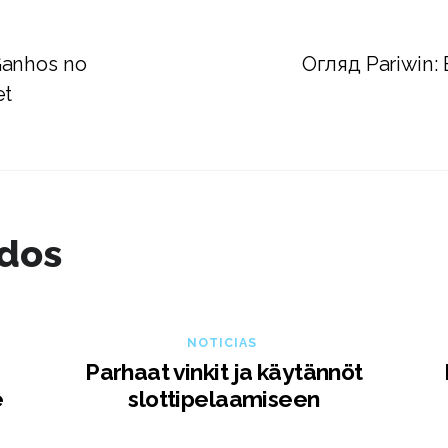
Ganhos no
Огляд Pariwin: 
et
ados
NOTICIAS
Parhaat vinkit ja käytännöt
e
slottipelaamiseen