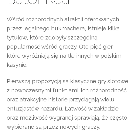
Wśród różnorodnych atrakcji oferowanych
przez legalnego bukmachera, istnieje kilka
tytułów, które zdobyły szczególną
popularność wśród graczy. Oto pięć gier,
które wyróżniają się na tle innych w polskim
kasynie.
Pierwszą propozycją są klasyczne gry slotowe
z nowoczesnymi funkcjami. Ich różnorodność
oraz atrakcyjne historie przyciągają wielu
entuzjastów hazardu. Łatwość w zakładzie
oraz możliwość wygranej sprawiają, że często
wybierane są przez nowych graczy.