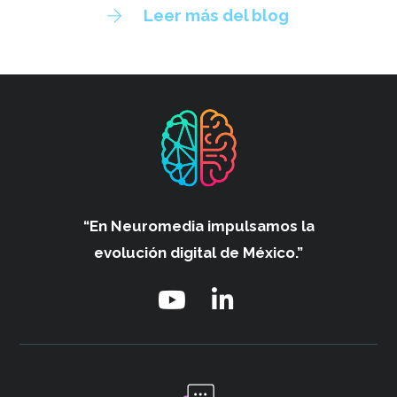
Leer más del blog
“En Neuromedia impulsamos
la
evolución digital de México.”