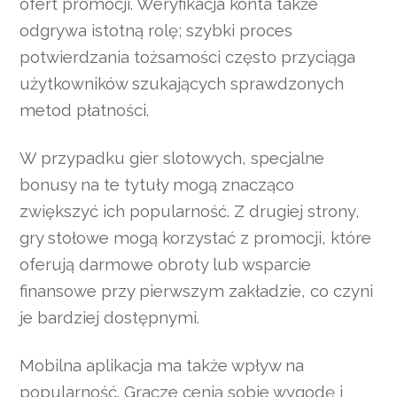
ofert promocji. Weryfikacja konta także
odgrywa istotną rolę; szybki proces
potwierdzania tożsamości często przyciąga
użytkowników szukających sprawdzonych
metod płatności.
W przypadku gier slotowych, specjalne
bonusy na te tytuły mogą znacząco
zwiększyć ich popularność. Z drugiej strony,
gry stołowe mogą korzystać z promocji, które
oferują darmowe obroty lub wsparcie
finansowe przy pierwszym zakładzie, co czyni
je bardziej dostępnymi.
Mobilna aplikacja ma także wpływ na
popularność. Gracze cenią sobie wygodę i