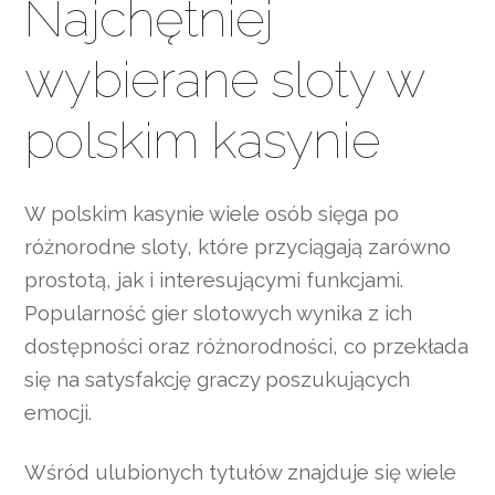
Najchętniej
wybierane sloty w
polskim kasynie
W polskim kasynie wiele osób sięga po
różnorodne sloty, które przyciągają zarówno
prostotą, jak i interesującymi funkcjami.
Popularność gier slotowych wynika z ich
dostępności oraz różnorodności, co przekłada
się na satysfakcję graczy poszukujących
emocji.
Wśród ulubionych tytułów znajduje się wiele