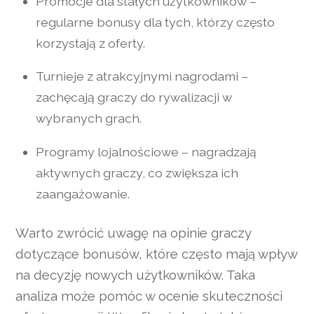
Promocje dla stałych użytkowników –
regularne bonusy dla tych, którzy często
korzystają z oferty.
Turnieje z atrakcyjnymi nagrodami –
zachęcają graczy do rywalizacji w
wybranych grach.
Programy lojalnościowe – nagradzają
aktywnych graczy, co zwiększa ich
zaangażowanie.
Warto zwrócić uwagę na opinie graczy
dotyczące bonusów, które często mają wpływ
na decyzję nowych użytkowników. Taka
analiza może pomóc w ocenie skuteczności