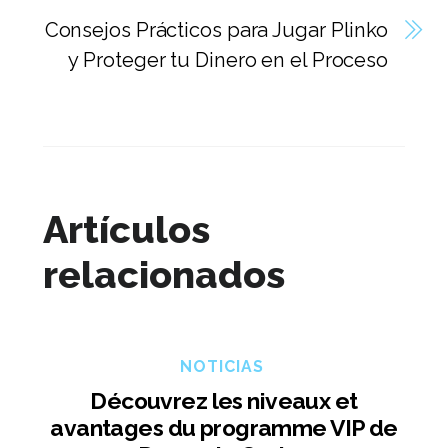
Consejos Prácticos para Jugar Plinko
y Proteger tu Dinero en el Proceso
Artículos
relacionados
NOTICIAS
Découvrez les niveaux et
avantages du programme VIP de