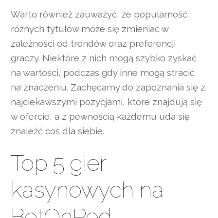
Warto również zauważyć, że popularność
różnych tytułów może się zmieniać w
zależności od trendów oraz preferencji
graczy. Niektóre z nich mogą szybko zyskać
na wartości, podczas gdy inne mogą stracić
na znaczeniu. Zachęcamy do zapoznania się z
najciekawszymi pozycjami, które znajdują się
w ofercie, a z pewnością każdemu uda się
znaleźć coś dla siebie.
Top 5 gier
kasynowych na
BetOnRed