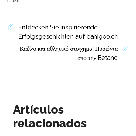
самі!
Entdecken Sie inspirierende
Erfolgsgeschichten auf bahigoo.ch
Καζίνο και αθλητικό στοίχημα: Προϊόντα
από την Betano
Artículos
relacionados