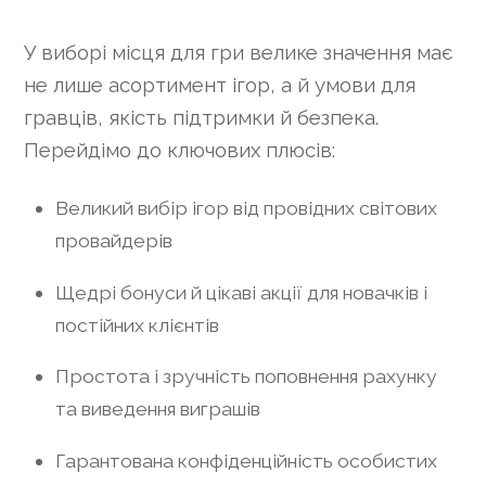
У виборі місця для гри велике значення має
не лише асортимент ігор, а й умови для
гравців, якість підтримки й безпека.
Перейдімо до ключових плюсів:
Великий вибір ігор від провідних світових
провайдерів
Щедрі бонуси й цікаві акції для новачків і
постійних клієнтів
Простота і зручність поповнення рахунку
та виведення виграшів
Гарантована конфіденційність особистих