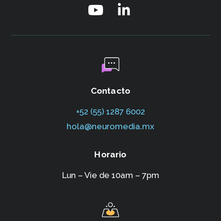
Contacto
+52 (55) 1287 6002‬
hola@neuromedia.mx
Horario
Lun – Vie de 10am – 7pm