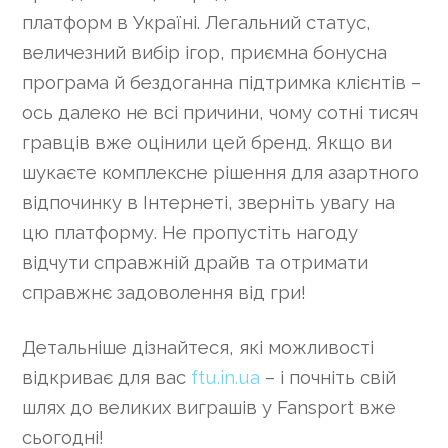
платформ в Україні. Легальний статус,
величезний вибір ігор, приємна бонусна
програма й бездоганна підтримка клієнтів –
ось далеко не всі причини, чому сотні тисяч
гравців вже оцінили цей бренд. Якщо ви
шукаєте комплексне рішення для азартного
відпочинку в Інтернеті, зверніть увагу на
цю платформу. Не пропустіть нагоду
відчути справжній драйв та отримати
справжнє задоволення від гри!
Детальніше дізнайтеся, які можливості
відкриває для вас
ftu.in.ua
– і почніть свій
шлях до великих виграшів у Fansport вже
сьогодні!