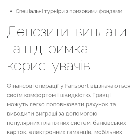
Спеціальні турніри з призовими фондами
Депозити, виплати
та підтримка
користувачів
Фінансові операції у Fansport відзначаються
своїм комфортом і швидкістю. Гравці
можуть легко поповнювати рахунок та
виводити виграші за допомогою
популярних платіжних систем: банківських
карток, електронних гаманців, мобільних