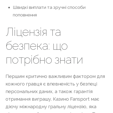
Швидкі виплати та зручні способи
поповнення
Ліцензія та
безпека: що
потрібно знати
Першим критично важливим фактором для
кожного гравця є впевненість у безпеці
персональних даних, а також гарантія
отримання виграшу. Казино Fansport має
діючу міжнародну гральну ліцензію, яка