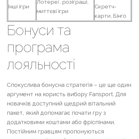
Лотереї, розіграші,
Інші ігри
Скретч-
миттєві ігри
карти, Бінго
Бонуси та
програма
лояльності
Спокуслива бонусна стратегія – це ще один
аргумент на користь вибору Fansport. Для
новачків доступний щедрий вітальний
пакет, який допомагає почати гру з
додатковими коштами або фріспінами.
Постійним гравцям пропонуються