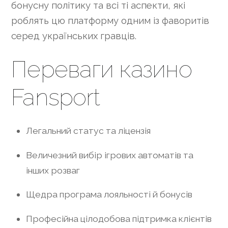
бонусну політику та всі ті аспекти, які
роблять цю платформу одним із фаворитів
серед українських гравців.
Переваги казино
Fansport
Легальний статус та ліцензія
Величезний вибір ігрових автоматів та
інших розваг
Щедра програма лояльності й бонусів
Професійна цілодобова підтримка клієнтів