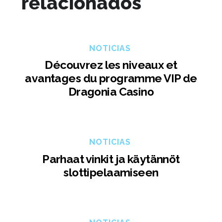
relacionados
NOTICIAS
Découvrez les niveaux et
avantages du programme VIP de
Dragonia Casino
NOTICIAS
Parhaat vinkit ja käytännöt
slottipelaamiseen