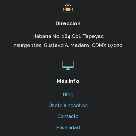
Dirección
Habana No. 184,Col. Tepeyac
Insurgentes,
Gustavo A. Madero, CDMX 07020.
Más info
Blog
Únete a nosotros
Contacto
Privacidad