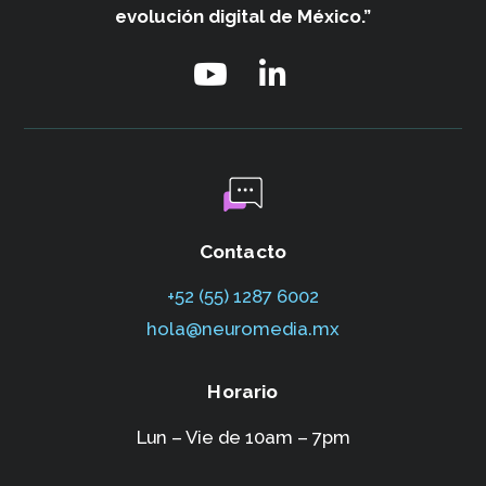
evolución digital de México.”
Contacto
+52 (55) 1287 6002‬
hola@neuromedia.mx
Horario
Lun – Vie de 10am – 7pm