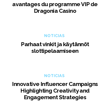
avantages du programme VIP de
Dragonia Casino
NOTICIAS
Parhaat vinkit ja käytännöt
slottipelaamiseen
NOTICIAS
Innovative Influencer Campaigns
Highlighting Creativity and
Engagement Strategies