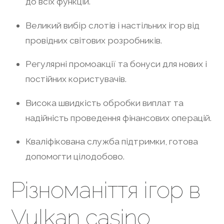
до всіх функцій.
Великий вибір слотів і настільних ігор від
провідних світових розробників.
Регулярні промоакції та бонуси для нових і
постійних користувачів.
Висока швидкість обробки виплат та
надійність проведення фінансових операцій.
Кваліфікована служба підтримки, готова
допомогти цілодобово.
Різноманіття ігор в
Vulkan casino