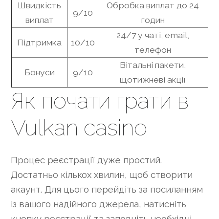
Швидкість
Обробка виплат до 24
9/10
виплат
годин
24/7 у чаті, email,
Підтримка
10/10
телефон
Вітальні пакети,
Бонуси
9/10
щотижневі акції
Як почати грати в
Vulkan casino
Процес реєстрації дуже простий.
Достатньо кількох хвилин, щоб створити
акаунт. Для цього перейдіть за посиланням
із вашого надійного джерела, натисніть
кнопку реєстрації та заповніть необхідні