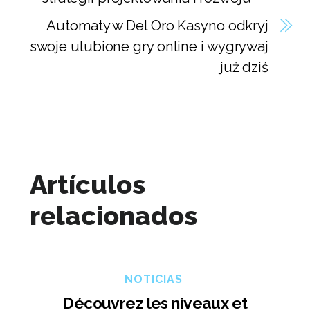
Automaty w Del Oro Kasyno odkryj
swoje ulubione gry online i wygrywaj
już dziś
Artículos
relacionados
NOTICIAS
Découvrez les niveaux et