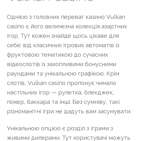
Однією з головних переваг казино Vulkan
casino є його величезна колекція азартних
ігор. Тут кожен знайде щось цікаве для
себе: від класичних ігрових автоматів із
фруктовою тематикою до сучасних
відеослотів із захопливими бонусними
раундами та унікальною графікою. Крім
слотів, Vulkan casino пропонує чимало
настільних ігор — рулетка, блекджек,
покер, баккара та інші. Без сумніву, такі
різноманітні ігри не дадуть вам засумувати.
Унікальною опцією є розділ з іграми з
живими дилерами. Тут користувачі можуть