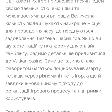
Світ азартних ігор приваблює тисячі людей
своєю таємничістю, емоціями та
можливостями для виграшу. Величезна
кількість людей шукають найкраще місце
для проведення часу, де поєднуються
задоволення, безпека і чесна гра. Якщо ви
шукаєте надійну платформу для онлайн-
гемблінгу, радимо детальніше придивитися
до Vulkan casino. Саме це казино стало
фаворитом багатьох поціновувачів азарту
не лише через різноманітність ігор, а ще й
завдяки інноваційному підходу до
організації ігрового процесу та підтримки
користувачів.
Онлайн-казино Vulkan casino — це