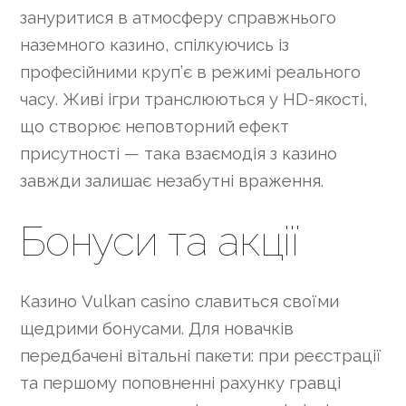
зануритися в атмосферу справжнього
наземного казино, спілкуючись із
професійними круп’є в режимі реального
часу. Живі ігри транслюються у HD-якості,
що створює неповторний ефект
присутності — така взаємодія з казино
завжди залишає незабутні враження.
Бонуси та акції
Казино Vulkan casino славиться своїми
щедрими бонусами. Для новачків
передбачені вітальні пакети: при реєстрації
та першому поповненні рахунку гравці