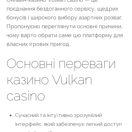
поєднання бездоганного сервісу, щедрих
бонусів і широкого вибору азартних розваг.
Пропонуємо переглянути основні причини,
чому варто обрати саме цю платформу для
власних ігрових пригод.
Основні переваги
казино Vulkan
casino
Сучасний та інтуїтивно зрозумілий
інтерфейс, який забезпечує легкий доступ