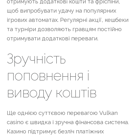
отримують додаткові кошти та фріспіни,
щоб випробувати удачу на популярних
ігрових автоматах. Регулярні акції, кешбеки
та турніри дозволяють гравцям постійно
отримувати додаткові переваги.
Зручність
поповнення і
виводу коштів
Ще однією суттєвою перевагою Vulkan
casino є швидка і зручна фінансова система.
Казино підтримує безліч платіжних