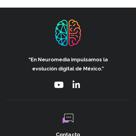
“En Neuromedia impulsamos
la
evolución digital de México.”
Contacto