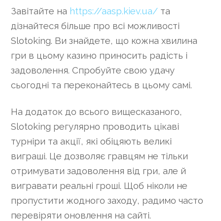
Завітайте на
https://aasp.kiev.ua/
та
дізнайтеся більше про всі можливості
Slotoking. Ви знайдете, що кожна хвилина
гри в цьому казино приносить радість і
задоволення. Спробуйте свою удачу
сьогодні та переконайтесь в цьому самі.
На додаток до всього вищесказаного,
Slotoking регулярно проводить цікаві
турніри та акції, які обіцяють великі
виграші. Це дозволяє гравцям не тільки
отримувати задоволення від гри, але й
вигравати реальні гроші. Щоб ніколи не
пропустити жодного заходу, радимо часто
перевіряти оновлення на сайті.