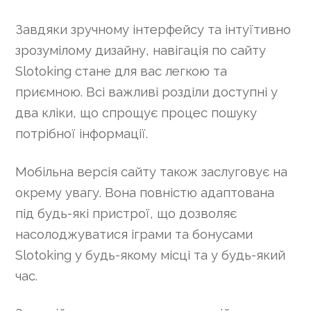
Завдяки зручному інтерфейсу та інтуїтивно
зрозумілому дизайну, навігація по сайту
Slotoking стане для вас легкою та
приємною. Всі важливі розділи доступні у
два кліки, що спрощує процес пошуку
потрібної інформації.
Мобільна версія сайту також заслуговує на
окрему увагу. Вона повністю адаптована
під будь-які пристрої, що дозволяє
насолоджуватися іграми та бонусами
Slotoking у будь-якому місці та у будь-який
час.