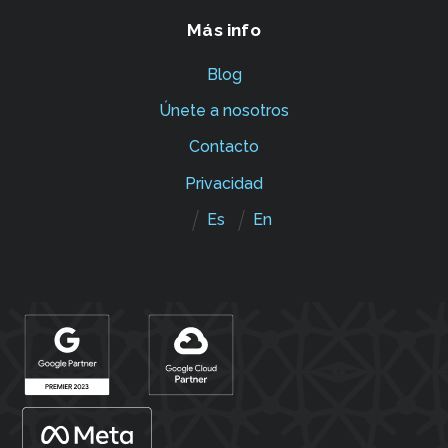
Más info
Blog
Únete a nosotros
Contacto
Privacidad
Es
En