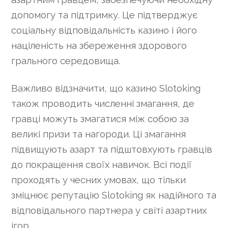
допомогу та підтримку. Це підтверджує
соціальну відповідальність казино і його
націленість на збереження здорового
грального середовища.
Важливо відзначити, що казино Slotoking
також проводить численні змагання, де
гравці можуть змагатися між собою за
великі призи та нагороди. Ці змагання
підвищують азарт та підштовхують гравців
до покращення своїх навичок. Всі події
проходять у чесних умовах, що тільки
зміцнює репутацію Slotoking як надійного та
відповідального партнера у світі азартних
ігор.