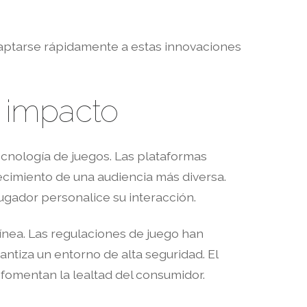
aptarse rápidamente a estas innovaciones
u impacto
tecnología de juegos. Las plataformas
ecimiento de una audiencia más diversa.
jugador personalice su interacción.
ínea. Las regulaciones de juego han
ntiza un entorno de alta seguridad. El
 fomentan la lealtad del consumidor.