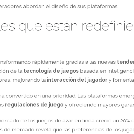
peradores abordan el diseño de sus plataformas.
les que están redefini
ansformando rápidamente gracias a las nuevas
tenden
ción de la
tecnología de juegos
basada en inteligencia
dores, mejorando la
interacción del jugador
y fomenta
ha convertido en una prioridad. Las plataformas eme
as
regulaciones de juego
y ofreciendo mayores garant
 mercado de los juegos de azar en línea creció un 20% 
isis de mercado revela que las preferencias de los 