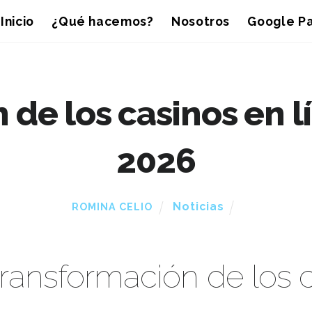
Inicio
¿Qué hacemos?
Nosotros
Google Pa
de los casinos en l
2026
Noticias
ROMINA CELIO
transformación de los 