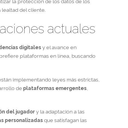
izar la protección de los datos de los
lealtad del cliente.
laciones actuales
dencias digitales
y el avance en
s prefiere plataformas en línea, buscando
están implementando leyes más estrictas,
arrollo de
plataformas emergentes
,
ón del jugador
y la adaptación a las
as personalizadas
que satisfagan las