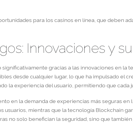
ortunidades para los casinos en línea, que deben ad
gos: Innovaciones y s
 significativamente gracias a las innovaciones en la 
les desde cualquier lugar, lo que ha impulsado el cr
ndo la experiencia del usuario, permitiendo que cada 
mento en la demanda de experiencias más seguras en l
s usuarios, mientras que la tecnología Blockchain gara
ras no solo benefician la seguridad, sino que también