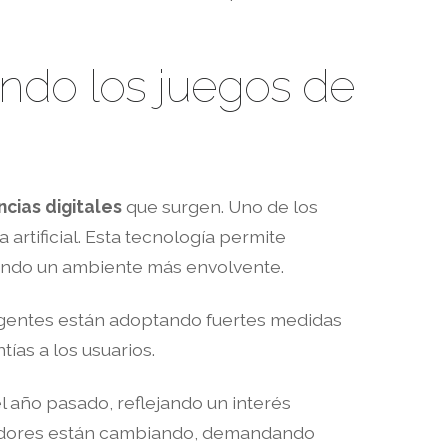
endo los juegos de
cias digitales
que surgen. Uno de los
 artificial. Esta tecnología permite
ndo un ambiente más envolvente.
rgentes están adoptando fuertes medidas
ías a los usuarios.
el año pasado, reflejando un interés
jugadores están cambiando, demandando