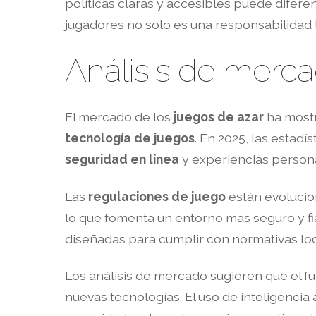
políticas claras y accesibles puede difere
jugadores no solo es una responsabilidad l
Análisis de merca
El mercado de los
juegos de azar
ha mostr
tecnología de juegos
. En 2025, las estad
seguridad en línea
y experiencias persona
Las
regulaciones de juego
están evolucio
lo que fomenta un entorno más seguro y fia
diseñadas para cumplir con normativas loc
Los análisis de mercado sugieren que el fu
nuevas tecnologías. El uso de inteligencia a