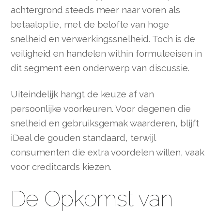
achtergrond steeds meer naar voren als
betaaloptie, met de belofte van hoge
snelheid en verwerkingssnelheid. Toch is de
veiligheid en handelen within formuleeisen in
dit segment een onderwerp van discussie.
Uiteindelijk hangt de keuze af van
persoonlijke voorkeuren. Voor degenen die
snelheid en gebruiksgemak waarderen, blijft
iDeal de gouden standaard, terwijl
consumenten die extra voordelen willen, vaak
voor creditcards kiezen.
De Opkomst van