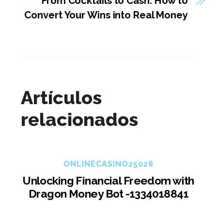
From Cocktails to Cash: How to
Convert Your Wins into Real Money
Artículos
relacionados
ONLINECASINO25028
Unlocking Financial Freedom with
Dragon Money Bot -1334018841