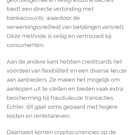
biedt een directe verbinding met
bankaccounts, waardoor de
verwerkingssnelheid van betalingen versnelt.
Deze methode is veilig en vertrouwd bij
consumenten.
Aan de andere kant hebben creditcards het
voordeel van flexibiliteit en een diverse keuze
aan aanbieders. Ze maken het mogelijk om
aankopen uit te stellen en bieden vaak extra
bescherming bij frauduleuze transacties.
Echter, dit gaat soms gepaard met hogere
kosten en rentetarieven.
Daarnaast komen cryptocurrencies op de