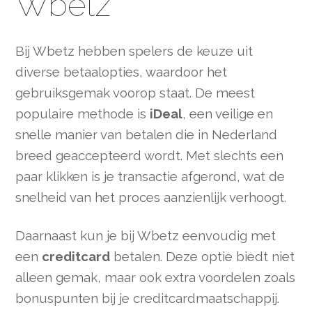
Wbetz
Bij Wbetz hebben spelers de keuze uit
diverse betaalopties, waardoor het
gebruiksgemak voorop staat. De meest
populaire methode is
iDeal
, een veilige en
snelle manier van betalen die in Nederland
breed geaccepteerd wordt. Met slechts een
paar klikken is je transactie afgerond, wat de
snelheid van het proces aanzienlijk verhoogt.
Daarnaast kun je bij Wbetz eenvoudig met
een
creditcard
betalen. Deze optie biedt niet
alleen gemak, maar ook extra voordelen zoals
bonuspunten bij je creditcardmaatschappij.