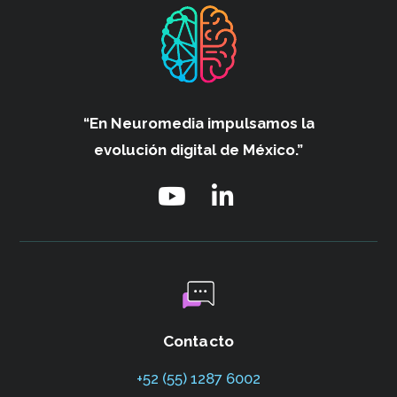
“En Neuromedia impulsamos
la
evolución digital de México.”
Contacto
+52 (55) 1287 6002‬