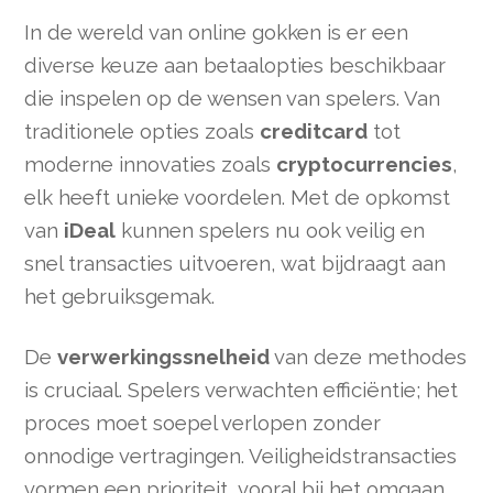
In de wereld van online gokken is er een
diverse keuze aan betaalopties beschikbaar
die inspelen op de wensen van spelers. Van
traditionele opties zoals
creditcard
tot
moderne innovaties zoals
cryptocurrencies
,
elk heeft unieke voordelen. Met de opkomst
van
iDeal
kunnen spelers nu ook veilig en
snel transacties uitvoeren, wat bijdraagt aan
het gebruiksgemak.
De
verwerkingssnelheid
van deze methodes
is cruciaal. Spelers verwachten efficiëntie; het
proces moet soepel verlopen zonder
onnodige vertragingen. Veiligheidstransacties
vormen een prioriteit, vooral bij het omgaan