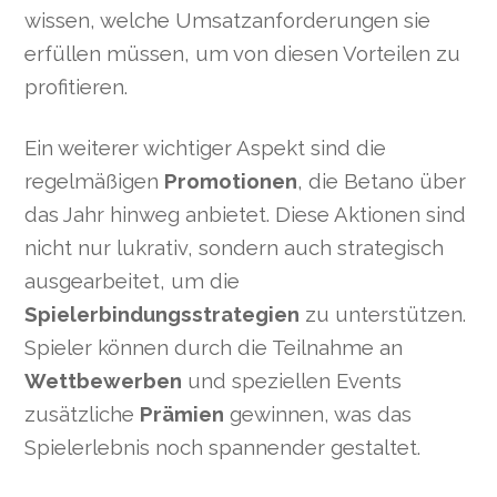
wissen, welche Umsatzanforderungen sie
erfüllen müssen, um von diesen Vorteilen zu
profitieren.
Ein weiterer wichtiger Aspekt sind die
regelmäßigen
Promotionen
, die Betano über
das Jahr hinweg anbietet. Diese Aktionen sind
nicht nur lukrativ, sondern auch strategisch
ausgearbeitet, um die
Spielerbindungsstrategien
zu unterstützen.
Spieler können durch die Teilnahme an
Wettbewerben
und speziellen Events
zusätzliche
Prämien
gewinnen, was das
Spielerlebnis noch spannender gestaltet.