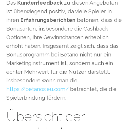
Das
Kundenfeedback
zu diesen Angeboten
ist überwiegend positiv, da viele Spieler in
ihren
Erfahrungsberichten
betonen, dass die
Bonusarten, insbesondere die Cashback-
Optionen, ihre Gewinnchancen erheblich
erhöht haben. Insgesamt zeigt sich, dass das
Bonusprogramm bei Betano nicht nur ein
Marketinginstrument ist, sondern auch ein
echter Mehrwert für die Nutzer darstellt,
insbesondere wenn man die
https://betanos.eu.com/
betrachtet, die die
Spielerbindung fördern.
Übersicht der