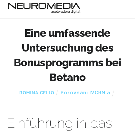
Eine umfassende
Untersuchung des
Bonusprogramms bei
Betano
Porovnání IVCRN a
ROMINA CELIO
Einführung in das