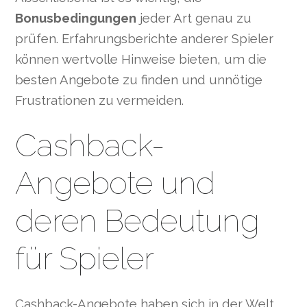
Bonusbedingungen
jeder Art genau zu
prüfen. Erfahrungsberichte anderer Spieler
können wertvolle Hinweise bieten, um die
besten Angebote zu finden und unnötige
Frustrationen zu vermeiden.
Cashback-
Angebote und
deren Bedeutung
für Spieler
Cashback-Angebote haben sich in der Welt