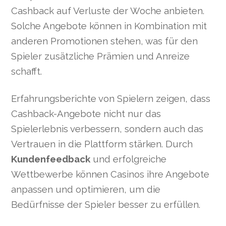
Cashback auf Verluste der Woche anbieten.
Solche Angebote können in Kombination mit
anderen Promotionen stehen, was für den
Spieler zusätzliche Prämien und Anreize
schafft.
Erfahrungsberichte von Spielern zeigen, dass
Cashback-Angebote nicht nur das
Spielerlebnis verbessern, sondern auch das
Vertrauen in die Plattform stärken. Durch
Kundenfeedback
und erfolgreiche
Wettbewerbe können Casinos ihre Angebote
anpassen und optimieren, um die
Bedürfnisse der Spieler besser zu erfüllen.