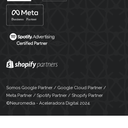
Somos Google Partner / Google Cloud Partner /
Meta Partner / Spotify Partner / Shopify Partner
©Neuromedia - Aceleradora Digital 2024.