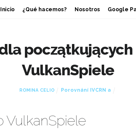
Inicio
¿Qué hacemos?
Nosotros
Google Pa
dla początkujących
VulkanSpiele
Porovnání IVCRN a
ROMINA CELIO
 VulkanSpiele