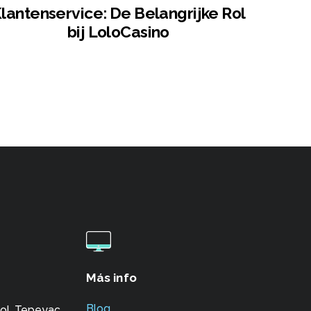
lantenservice: De Belangrijke Rol
bij LoloCasino
Más info
Blog
ol. Tepeyac