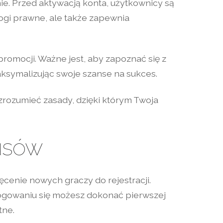
mie. Przed aktywacją konta, użytkownicy są
ogi prawne, ale także zapewnia
promocji. Ważne jest, aby zapoznać się z
ksymalizując swoje szanse na sukces.
 zrozumieć zasady, dzięki którym Twoja
nusów
ęcenie nowych graczy do rejestracji.
alogowaniu się możesz dokonać pierwszej
tne.