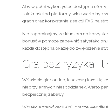
Aby w pełni wykorzystać dostępne oferty,
zależności od platformy, więc warto być 
grach oraz korzystanie z sekcji FAQ na s
Nie zapominajmy, że kluczem do korzystan
bonusów pomoże zapewnić satysfakcjonując
każdą dostępna okazję do zwiększenia swo
Gra bez ryzyka i 
W świecie gier online, kluczową kwestią 
nieprzyjemnych niespodzianek. Warto pami
bezpiecznej zabawy.
W trakcie weryfikacji KYC, gracze weryfi