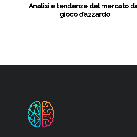
Analisi e tendenze del mercato d
gioco d’azzardo