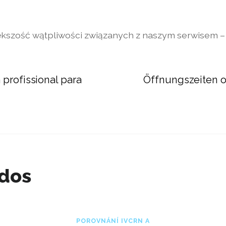
ększość wątpliwości związanych z naszym serwisem – o
 profissional para
Öffnungszeiten o
ados
POROVNÁNÍ IVCRN A