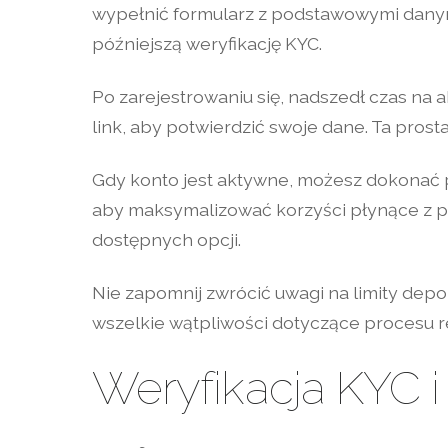
wypełnić formularz z podstawowymi dany
późniejszą weryfikację KYC.
Po zarejestrowaniu się, nadszedł czas na 
link, aby potwierdzić swoje dane. Ta pros
Gdy konto jest aktywne, możesz dokonać pi
aby maksymalizować korzyści płynące z pr
dostępnych opcji.
Nie zapomnij zwrócić uwagi na limity de
wszelkie wątpliwości dotyczące procesu rej
Weryfikacja KYC i