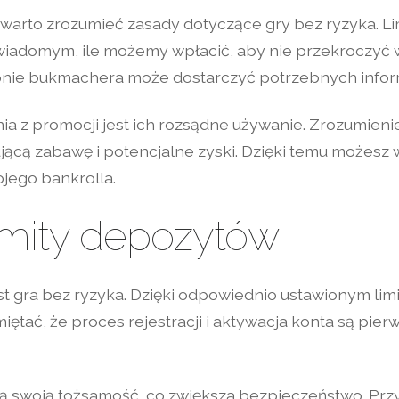
 warto zrozumieć zasady dotyczące gry bez ryzyka. L
świadomym, ile możemy wpłacić, aby nie przekroczyć
tronie bukmachera może dostarczyć potrzebnych inform
ia z promocji jest ich rozsądne używanie. Zrozumien
ą zabawę i potencjalne zyski. Dzięki temu możesz w 
jego bankrolla.
limity depozytów
jest gra bez ryzyka. Dzięki odpowiednio ustawionym l
ętać, że proces rejestracji i aktywacja konta są pie
kują swoją tożsamość, co zwiększa bezpieczeństwo. Pr