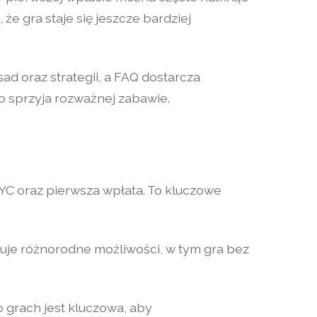
że gra staje się jeszcze bardziej
ad oraz strategii, a FAQ dostarcza
o sprzyja rozważnej zabawie.
KYC oraz pierwsza wpłata. To kluczowe
ruje różnorodne możliwości, w tym gra bez
 grach jest kluczowa, aby