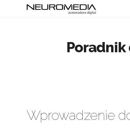
Poradnik 
Wprowadzenie do