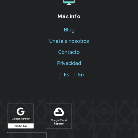
Más info
Blog
Únete a nosotros
Contacto
Privacidad
Es
En