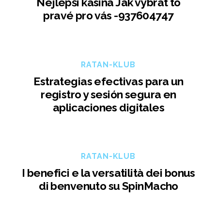
Nejlepší kasina Jak vybrat to
pravé pro vás -937604747
RATAN-KLUB
Estrategias efectivas para un
registro y sesión segura en
aplicaciones digitales
RATAN-KLUB
I benefici e la versatilità dei bonus
di benvenuto su SpinMacho