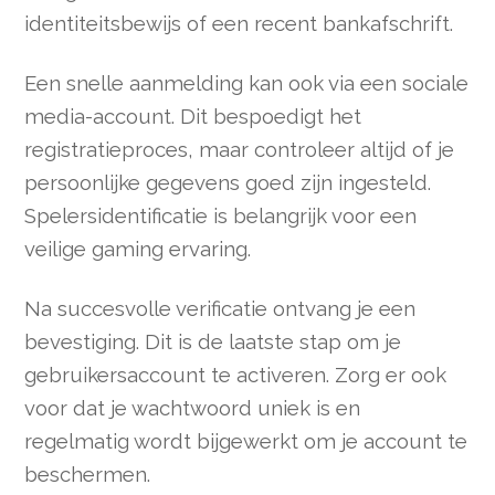
identiteitsbewijs of een recent bankafschrift.
Een snelle aanmelding kan ook via een sociale
media-account. Dit bespoedigt het
registratieproces, maar controleer altijd of je
persoonlijke gegevens goed zijn ingesteld.
Spelersidentificatie is belangrijk voor een
veilige gaming ervaring.
Na succesvolle verificatie ontvang je een
bevestiging. Dit is de laatste stap om je
gebruikersaccount te activeren. Zorg er ook
voor dat je wachtwoord uniek is en
regelmatig wordt bijgewerkt om je account te
beschermen.