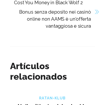
Cost You Money in Black Wolf 2
Bonus senza deposito nei casinò
online non AAMS è un’offerta
vantaggiosa e sicura
Artículos
relacionados
RATAN-KLUB