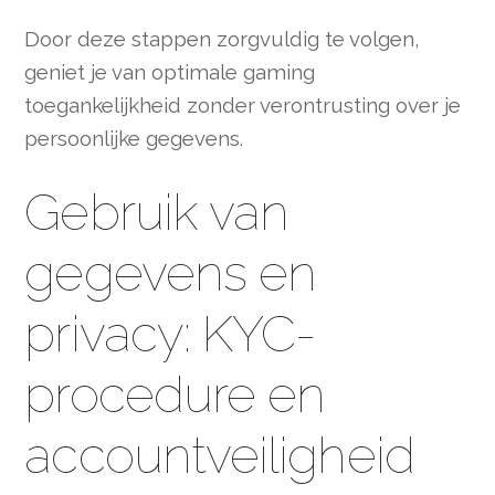
Door deze stappen zorgvuldig te volgen,
geniet je van optimale gaming
toegankelijkheid zonder verontrusting over je
persoonlijke gegevens.
Gebruik van
gegevens en
privacy: KYC-
procedure en
accountveiligheid