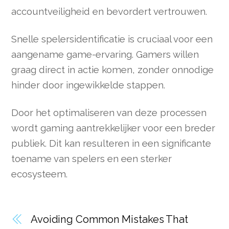
accountveiligheid en bevordert vertrouwen.
Snelle spelersidentificatie is cruciaal voor een
aangename game-ervaring. Gamers willen
graag direct in actie komen, zonder onnodige
hinder door ingewikkelde stappen.
Door het optimaliseren van deze processen
wordt gaming aantrekkelijker voor een breder
publiek. Dit kan resulteren in een significante
toename van spelers en een sterker
ecosysteem.
Avoiding Common Mistakes That