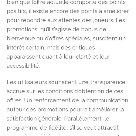
bien que l’offre actuelle comporte des points
positifs, il existe encore des points à améliorer
pour répondre aux attentes des joueurs. Les
promotions, qu’il s’agisse de bonus de
bienvenue ou d’offres spéciales, suscitent un
intérêt certain, mais des critiques
apparaissent quant à leur clarté et leur
accessibilité.
Les utilisateurs souhaitent une transparence
accrue sur les conditions d’obtention de ces
offres. Un renforcement de la communication
autour des promotions pourrait améliorer la
satisfaction générale. Parallèlement, le
programme de fidélité, s’il se veut attractif,