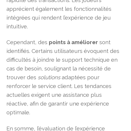
rapidité des transactions. Les joueurs
apprécient également les fonctionnalités
intégrées qui rendent l’expérience de jeu
intuitive.
Cependant, des
points à améliorer
sont
identifiés. Certains utilisateurs évoquent des
difficultés à joindre le support technique en
cas de besoin, soulignant la nécessité de
trouver des
solutions
adaptées pour
renforcer le service client. Les tendances
actuelles exigent une assistance plus
réactive, afin de garantir une expérience
optimale.
En somme, l’évaluation de l’expérience