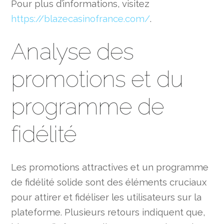
Pour plus d’informations, visitez
https://blazecasinofrance.com/
.
Analyse des
promotions et du
programme de
fidélité
Les promotions attractives et un programme
de fidélité solide sont des éléments cruciaux
pour attirer et fidéliser les utilisateurs sur la
plateforme. Plusieurs retours indiquent que,