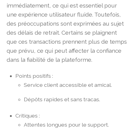
immédiatement, ce qui est essentiel pour
une expérience utilisateur fluide. Toutefois,
des préoccupations sont exprimées au sujet
des délais de retrait. Certains se plaignent
que ces transactions prennent plus de temps
que prévu, ce qui peut affecter la confiance
dans la fiabilité de la plateforme.
Points positifs :
Service client accessible et amical.
Dépôts rapides et sans tracas.
Critiques :
Attentes longues pour le support.