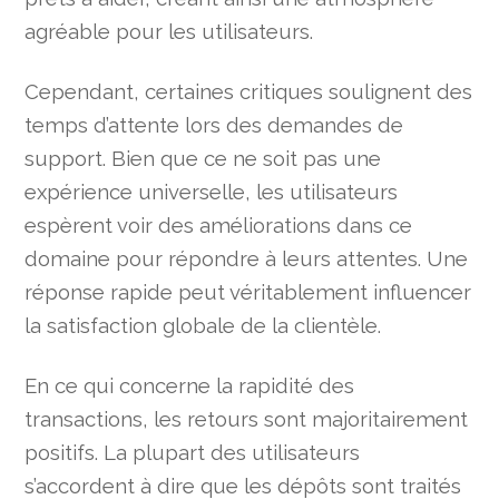
agréable pour les utilisateurs.
Cependant, certaines critiques soulignent des
temps d’attente lors des demandes de
support. Bien que ce ne soit pas une
expérience universelle, les utilisateurs
espèrent voir des améliorations dans ce
domaine pour répondre à leurs attentes. Une
réponse rapide peut véritablement influencer
la satisfaction globale de la clientèle.
En ce qui concerne la rapidité des
transactions, les retours sont majoritairement
positifs. La plupart des utilisateurs
s’accordent à dire que les dépôts sont traités