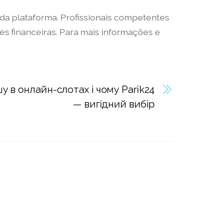
 da plataforma. Profissionais competentes
s financeiras. Para mais informações e
у в онлайн-слотах і чому Parik24
— вигідний вибір