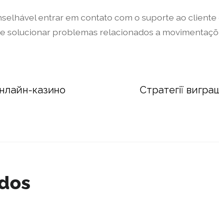
nselhável entrar em contato com o suporte ao cliente
s e solucionar problemas relacionados a movimentaçõe
онлайн-казино
Стратегії виграш
ados