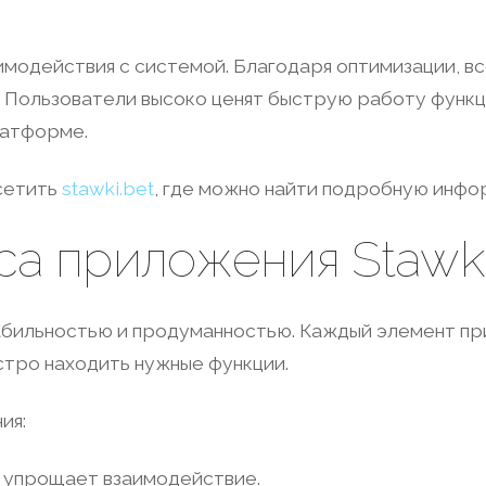
модействия с системой. Благодаря оптимизации, вс
. Пользователи высоко ценят быструю работу функ
латформе.
осетить
stawki.bet
, где можно найти подробную инфо
а приложения Stawki
бильностью и продуманностью. Каждый элемент пр
ыстро находить нужные функции.
ия:
й упрощает взаимодействие.