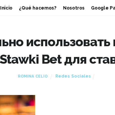
Inicio
¿Qué hacemos?
Nosotros
Google Pa
льно использовать
Stawki Bet для став
Redes Sociales
ROMINA CELIO