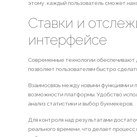
этому, каждый пользователь сможет нах
Ставки и отслеж
интерфейсе
Современные технологии обеспечивают д
позволяет пользователям быстро сделат
Взаимосвязь между новыми функциями и 
возможности платформы. Удобство испол
анализ статистики и выбор букмекеров.
Для контроля над результатами достато
реального времени, что делает процесс