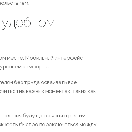
вольствием.
в удобном
бом месте. Мобильный интерфейс
 уровнем комфорта.
елям без труда осваивать все
иться на важных моментах, таких как
новления будут доступны в режиме
можность быстро переключаться между