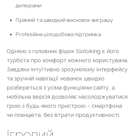
дилерами
Прямий та швидкий висновок виграшу
Profesійна цілодобова підтримка
Однією з головних фішок Slotoking є його
турбота про комфорт кожного користувача.
Завдяки інтуїтивно зрозумілому інтерфейсу
та зручній навігації новачок швидко
розбереться з усіма функціями сайту, а
мобільна версія дозволяє насолоджуватися
грою з будь-якого пристрою – смартфона
чи планшета, без втрати продуктивності.
Ігровий