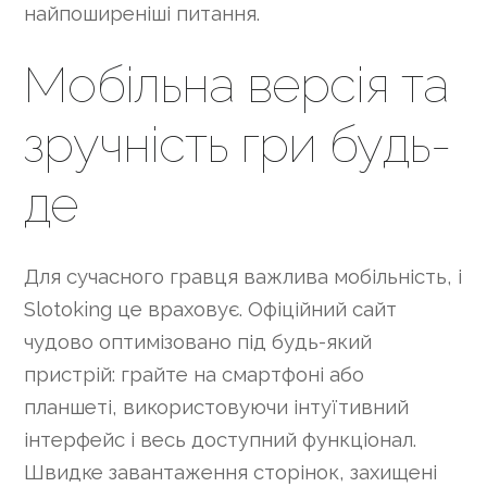
найпоширеніші питання.
Мобільна версія та
зручність гри будь-
де
Для сучасного гравця важлива мобільність, і
Slotoking це враховує. Офіційний сайт
чудово оптимізовано під будь-який
пристрій: грайте на смартфоні або
планшеті, використовуючи інтуїтивний
інтерфейс і весь доступний функціонал.
Швидке завантаження сторінок, захищені