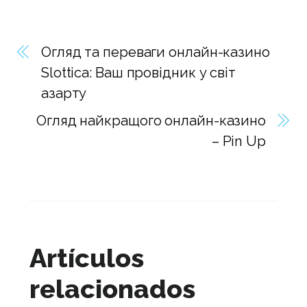
Огляд та переваги онлайн-казино
Slottica: Ваш провідник у світ
азарту
Огляд найкращого онлайн-казино
– Pin Up
Artículos
relacionados