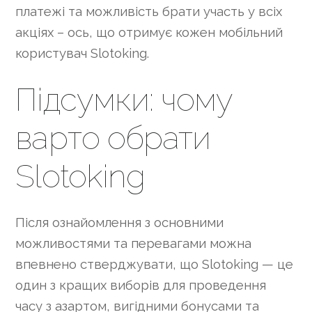
платежі та можливість брати участь у всіх
акціях – ось, що отримує кожен мобільний
користувач Slotoking.
Підсумки: чому
варто обрати
Slotoking
Після ознайомлення з основними
можливостями та перевагами можна
впевнено стверджувати, що Slotoking — це
один з кращих виборів для проведення
часу з азартом, вигідними бонусами та