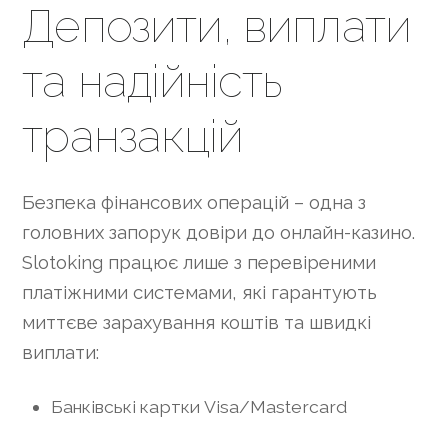
Депозити, виплати
та надійність
транзакцій
Безпека фінансових операцій – одна з
головних запорук довіри до онлайн-казино.
Slotoking працює лише з перевіреними
платіжними системами, які гарантують
миттєве зарахування коштів та швидкі
виплати:
Банківські картки Visa/Mastercard