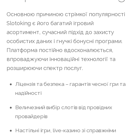
Основною причиною стрімкої популярності
Slotoking є його багатий ігровий
асортимент, сучасний підхід до захисту
особистих даних і гнучкі бонусні програми.
Платформа постійно вдосконалюється,
впроваджуючи інноваційні технології та
розширюючи спектр послуг.
Ліцензія та безпека – гарантія чесної гри та
надійності
Величезний вибір слотів від провідних
провайдерів
Настільні ігри, live-казино зі справжніми