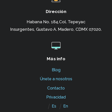
Dirección
Habana No. 184,Col. Tepeyac
Insurgentes,
Gustavo A. Madero, CDMX 07020.
Más info
Blog
Únete a nosotros
Contacto
Privacidad
Es
En