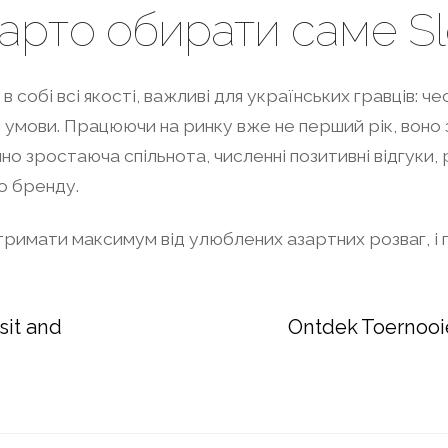
арто обирати саме Sl
 собі всі якості, важливі для українських гравців: че
і умови. Працюючи на ринку вже не перший рік, воно з
но зростаюча спільнота, численні позитивні відгуки,
о бренду.
тримати максимум від улюблених азартних розваг, і
sit and
Ontdek Toernooi