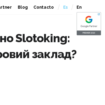
rtner
Blog
Contacto
Es
En
но Slotoking:
ровий заклад?