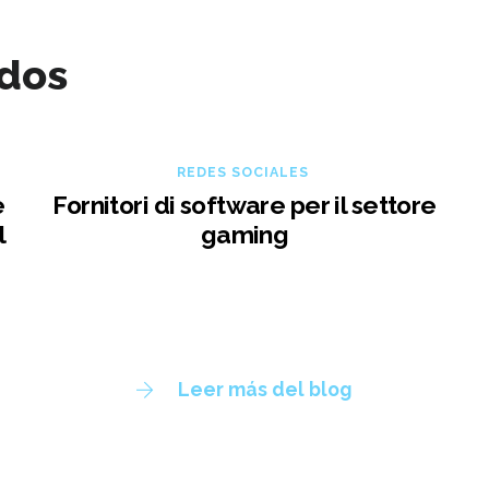
ados
REDES SOCIALES
e
Fornitori di software per il settore
l
gaming
Leer más del blog