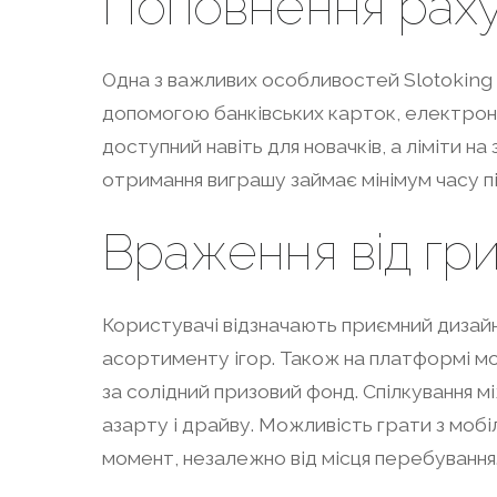
Поповнення раху
Одна з важливих особливостей Slotoking 
допомогою банківських карток, електронни
доступний навіть для новачків, а ліміти на
отримання виграшу займає мінімум часу п
Враження від гри
Користувачі відзначають приємний дизайн
асортименту ігор. Також на платформі мож
за солідний призовий фонд. Спілкування м
азарту і драйву. Можливість грати з мо
момент, незалежно від місця перебування