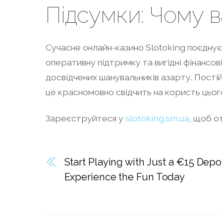
Підсумки: Чому в
Сучасне онлайн-казино Slotoking поєднує в
оперативну підтримку та вигідні фінансов
досвідчених шанувальників азарту. Постій
це красномовно свідчить на користь цьог
Зареєструйтеся у
slotoking.sm.ua
, щоб о
Start Playing with Just a €15 Depo
Experience the Fun Today