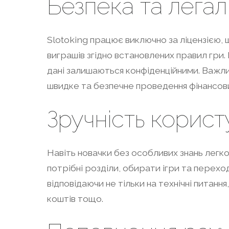
Безпека та легал
Slotoking працює виключно за ліцензією,
виграшів згідно встановлених правил гри.
дані залишаються конфіденційними. Важл
швидке та безпечне проведення фінансови
Зручність корист
Навіть новачки без особливих знань легко
потрібні розділи, обирати ігри та перех
відповідаючи не тільки на технічні питання
коштів тощо.