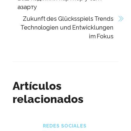
азарту
Zukunft des Glücksspiels Trends
Technologien und Entwicklungen
im Fokus
Artículos
relacionados
REDES SOCIALES