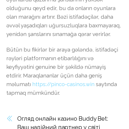
olduğunu qeyd edir, bu da onların oyunlara
olan marağını artırır. Bəzi istifadəçilər, daha
əvvəl yaşadıqları uğursuzluqlara baxmayaraq,
yenidən şanslarını sınamağa qərar verirlər.
Bütün bu fikirlər bir araya gələndə, istifadəçi
rəyləri platformanın etibarlılığını və
keyfiyyətini genuine bir şəkildə nümayiş
etdirir. Maraqlananlar üçün daha geniş
məlumatı
https://pinco-casinos.win
saytında
tapmaq mümkündür.
Огляд онлайн казино Buddy Bet:
Ваш надійний партнер у світі