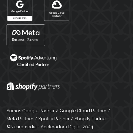
Somos Google Partner / Google Cloud Partner /
Meta Partner / Spotify Partner / Shopify Partner
©Neuromedia - Aceleradora Digital 2024.